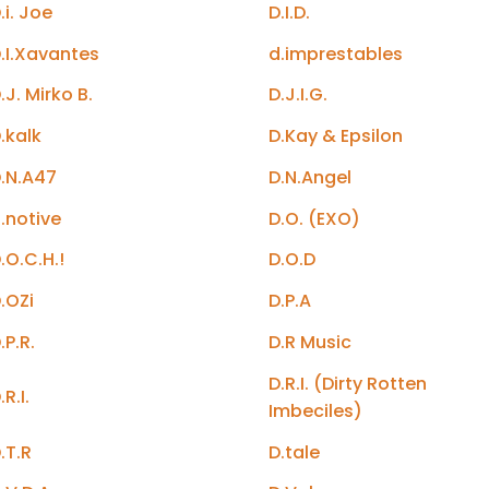
.i. Joe
D.I.D.
.I.Xavantes
d.imprestables
.J. Mirko B.
D.J.I.G.
.kalk
D.Kay & Epsilon
.N.A47
D.N.Angel
.notive
D.O. (EXO)
.O.C.H.!
D.O.D
.OZi
D.P.A
.P.R.
D.R Music
D.R.I. (Dirty Rotten
.R.I.
Imbeciles)
.T.R
D.tale