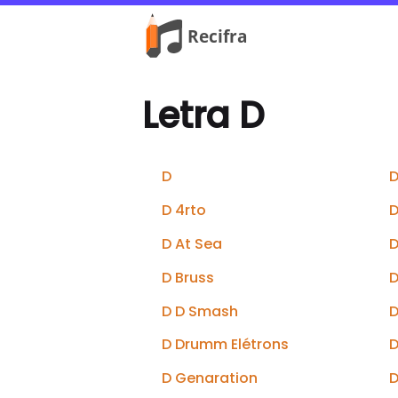
Letra D
D
D
D 4rto
D
D At Sea
D
D Bruss
D
D D Smash
D
D Drumm Elétrons
D
D Genaration
D