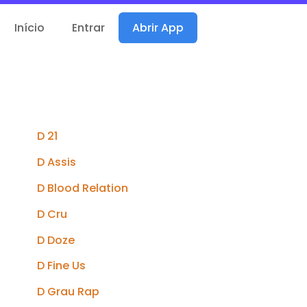
Início
Entrar
Abrir App
D 21
D Assis
D Blood Relation
D Cru
D Doze
D Fine Us
D Grau Rap