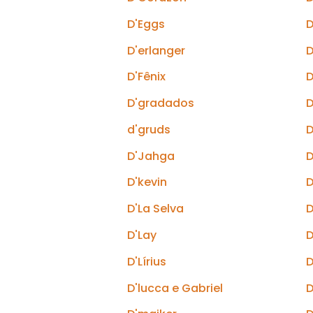
D'Eggs
D
D'erlanger
D
D'Fênix
D
D'gradados
D
d'gruds
D
D'Jahga
D
D'kevin
D
D'La Selva
D
D'Lay
D
D'Lírius
D
D'lucca e Gabriel
D