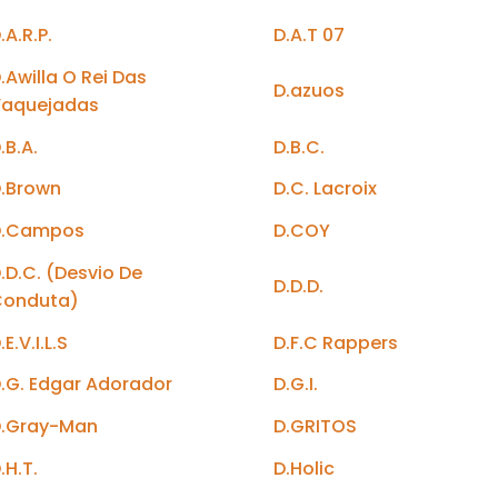
.A.R.P.
D.A.T 07
.Awilla O Rei Das
D.azuos
Vaquejadas
.B.A.
D.B.C.
.Brown
D.C. Lacroix
D.Campos
D.COY
.D.C. (Desvio De
D.D.D.
Conduta)
.E.V.I.L.S
D.F.C Rappers
.G. Edgar Adorador
D.G.I.
D.Gray-Man
D.GRITOS
.H.T.
D.Holic