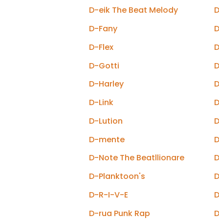
D-eik The Beat Melody
D-Fany
D
D-Flex
D-Gotti
D-Harley
D
D-Link
D
D-Lution
D
D-mente
D-Note The Beatllionare
D-Planktoon's
D
D-R-I-V-E
D
D-rua Punk Rap
D