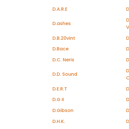
D.A.R.E
D
D
D.ashes
D.B.20vint
D
D.Bace
D
D.C. Neris
D
D.D. Sound
D.E.R.T
D
D.G II
D
D.Gibson
D.H.K.
D