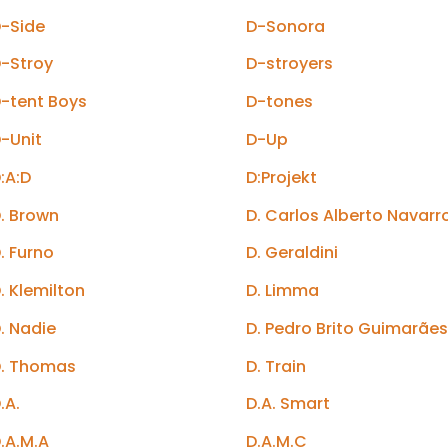
-Side
D-Sonora
-Stroy
D-stroyers
-tent Boys
D-tones
-Unit
D-Up
:A:D
D:Projekt
. Brown
D. Carlos Alberto Navarr
. Furno
D. Geraldini
. Klemilton
D. Limma
. Nadie
D. Pedro Brito Guimarãe
. Thomas
D. Train
.A.
D.A. Smart
.A.M.A
D.A.M.C