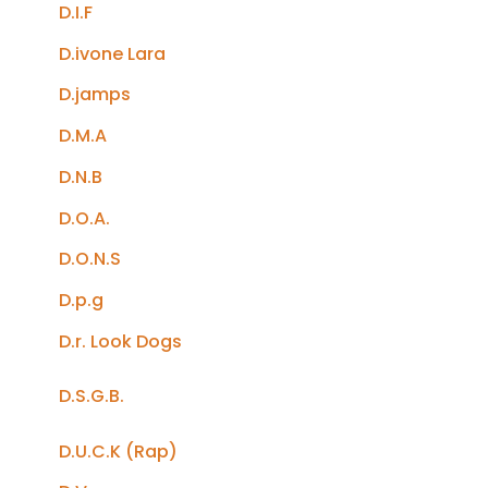
D.I.F
D.ivone Lara
D.jamps
D.M.A
D.N.B
D.O.A.
D.O.N.S
D.p.g
D.r. Look Dogs
D.S.G.B.
D.U.C.K (Rap)