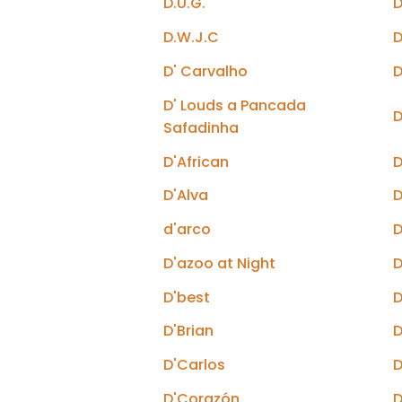
D.U.G.
D
D.W.J.C
D
D' Carvalho
D
D' Louds a Pancada
D
Safadinha
D'African
D
D'Alva
D
d'arco
D
D'azoo at Night
D
D'best
D
D'Brian
D
D'Carlos
D
D'Corazón
D