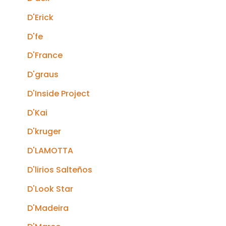
D'Erick
D'fe
D'France
D'graus
D'Inside Project
D'Kai
D'kruger
D'LAMOTTA
D'lirios Salteños
D'Look Star
D'Madeira