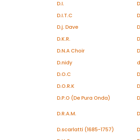
D.I.
D
D.I.T.C
D
D.j. Dave
D
D.K.R.
D
D.N.A Choir
D
D.nidy
d
D.O.C
D
D.O.R.K
D
D.P.O (De Pura Onda)
D
D.R.A.M.
D
D.scarlatti (1685-1757)
D