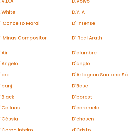
.V.D.A.
D.Volvo
.White
D.Y. A
' Conceito Moral
D' Intense
' Minas Compositor
D' Real Arath
'Air
D'alambre
'Angelo
D'anglo
'ark
D'Artagnan Santana Sá
'banj
D'Base
'Black
D'borest
'Callaos
D'caramelo
'Cássia
D'chosen
'Corpo Inteiro
d'Cristo