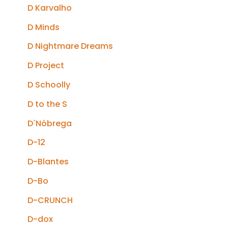
D Karvalho
D Minds
D Nightmare Dreams
D Project
D Schoolly
D to the S
D`Nóbrega
D-12
D-Blantes
D-Bo
D-CRUNCH
D-dox