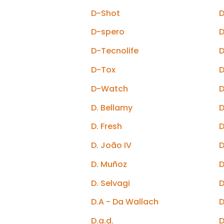
D-Shot
D
D-spero
D
D-Tecnolife
D
D-Tox
D
D-Watch
D
D. Bellamy
D
D. Fresh
D
D. João IV
D
D. Muñoz
D
D. Selvagi
D
D.A - Da Wallach
D
D.a.d.
D