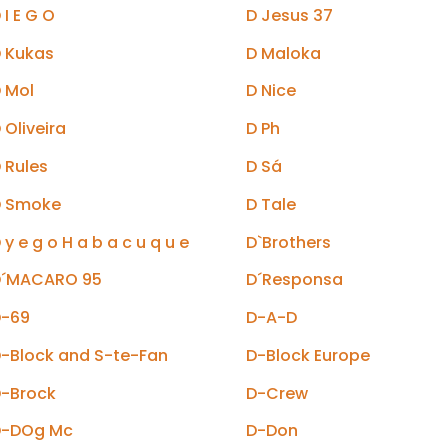
 I E G O
D Jesus 37
 Kukas
D Maloka
 Mol
D Nice
 Oliveira
D Ph
 Rules
D Sá
D Smoke
D Tale
 y e g o H a b a c u q u e
D`Brothers
D´MACARO 95
D´Responsa
D-69
D-A-D
-Block and S-te-Fan
D-Block Europe
-Brock
D-Crew
D-DOg Mc
D-Don