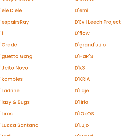
'ele D'ele
D'emi
'espairsRay
D'Evil Leech Project
'fi
D'flow
'Gradê
D'grand'stilo
'guetto Gxng
D'HaR'S
'Jeito Novo
D'k3
'kombies
D'KRIA
'Ladrine
D'Laje
'lazy & Bugs
D'lírio
'Liros
D'lOkOS
'Lucca Santana
D'Lujo