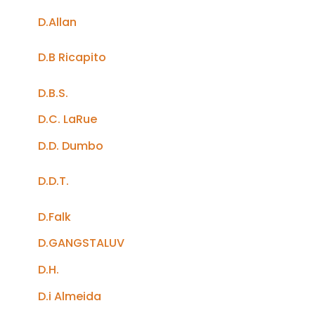
D.Allan
D.B Ricapito
D.B.S.
D.C. LaRue
D.D. Dumbo
D.D.T.
D.Falk
D.GANGSTALUV
D.H.
D.i Almeida