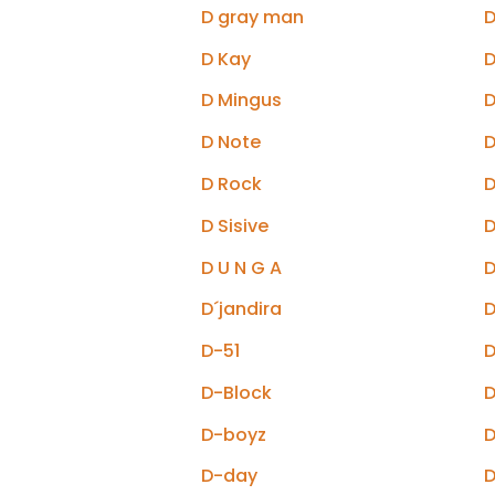
D gray man
D
D Kay
D
D Mingus
D
D Note
D
D Rock
D
D Sisive
D U N G A
D
D´jandira
D-51
D-Block
D
D-boyz
D
D-day