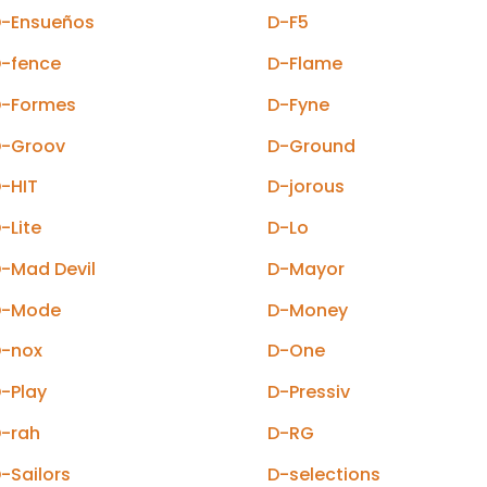
D-Ensueños
D-F5
-fence
D-Flame
D-Formes
D-Fyne
D-Groov
D-Ground
-HIT
D-jorous
-Lite
D-Lo
-Mad Devil
D-Mayor
D-Mode
D-Money
D-nox
D-One
-Play
D-Pressiv
-rah
D-RG
-Sailors
D-selections