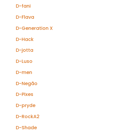
D-fani
D-Flava
D-Generation X
D-Hack
D-jotta
D-Luso
D-men
D-Negão
D-Pixes
D-pryde
D-RockA2
D-Shade