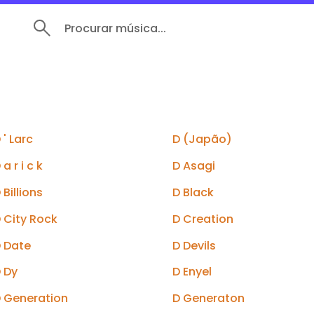
Procurar música...
 ' Larc
D (Japão)
 a r i c k
D Asagi
 Billions
D Black
 City Rock
D Creation
 Date
D Devils
 Dy
D Enyel
 Generation
D Generaton