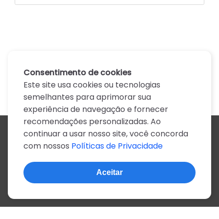
Consentimento de cookies
Este site usa cookies ou tecnologias
semelhantes para aprimorar sua
experiência de navegação e fornecer
recomendações personalizadas. Ao
continuar a usar nosso site, você concorda
Todos os artistas
com nossos
Políticas de Privacidade
A
B
C
D
E
F
G
H
I
J
K
L
M
N
O
P
Q
R
S
T
U
V
W
X
Y
Z
0-9
Aceitar
© 2022, mais de 2 milhões de cifras e letras