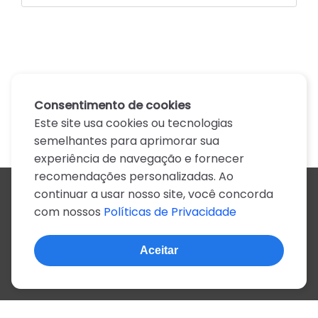
Consentimento de cookies
Este site usa cookies ou tecnologias
semelhantes para aprimorar sua
experiência de navegação e fornecer
recomendações personalizadas. Ao
continuar a usar nosso site, você concorda
Todos os artistas
com nossos
Políticas de Privacidade
A
B
C
D
E
F
G
H
I
J
K
L
M
N
O
P
Q
R
S
T
U
V
W
X
Y
Z
0-9
Aceitar
© 2022, mais de 2 milhões de cifras e letras