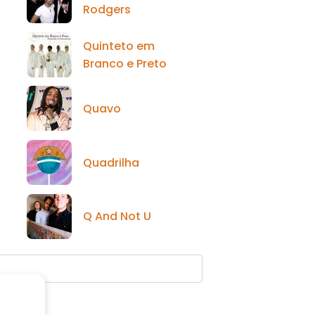
Rodgers
Quinteto em
o
Branco e Preto
Quavo
Quadrilha
Q And Not U