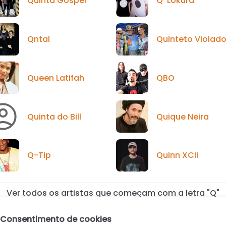
Quinta Góspel
Q' Lokura
Qntal
Quinteto Violad
Queen Latifah
QBO
Quinta do Bill
Quique Neira
Q-Tip
Quinn XCII
Ver todos os artistas que começam com a letra "Q"
Consentimento de cookies