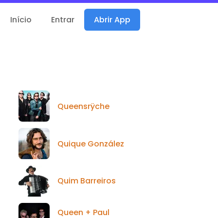
Início
Entrar
Abrir App
Queensrÿche
Quique González
Quim Barreiros
Queen + Paul