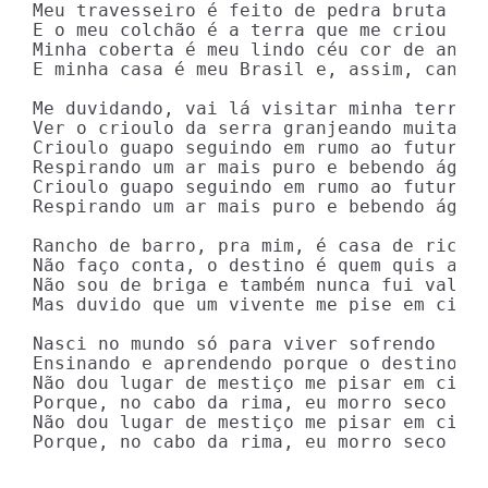
Meu travesseiro é feito de pedra bruta

E o meu colchão é a terra que me criou

Minha coberta é meu lindo céu cor de anil

E minha casa é meu Brasil e, assim, cantan
Me duvidando, vai lá visitar minha terra

Ver o crioulo da serra granjeando muita ta
Crioulo guapo seguindo em rumo ao futuro

Respirando um ar mais puro e bebendo água 
Crioulo guapo seguindo em rumo ao futuro

Respirando um ar mais puro e bebendo água 
Rancho de barro, pra mim, é casa de rico

Não faço conta, o destino é quem quis assi
Não sou de briga e também nunca fui valent
Mas duvido que um vivente me pise em cima 
Nasci no mundo só para viver sofrendo

Ensinando e aprendendo porque o destino é 
Não dou lugar de mestiço me pisar em cima

Porque, no cabo da rima, eu morro seco e n
Não dou lugar de mestiço me pisar em cima

Porque, no cabo da rima, eu morro seco e 