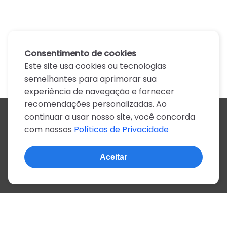
Consentimento de cookies
Este site usa cookies ou tecnologias
semelhantes para aprimorar sua
experiência de navegação e fornecer
recomendações personalizadas. Ao
continuar a usar nosso site, você concorda
Todos os artistas
com nossos
Políticas de Privacidade
A
B
C
D
E
F
G
H
I
J
K
L
M
N
O
P
Q
R
S
T
U
V
W
X
Y
Z
0-9
Aceitar
© 2022, mais de 2 milhões de cifras e letras
Sobre o site
Privacidade