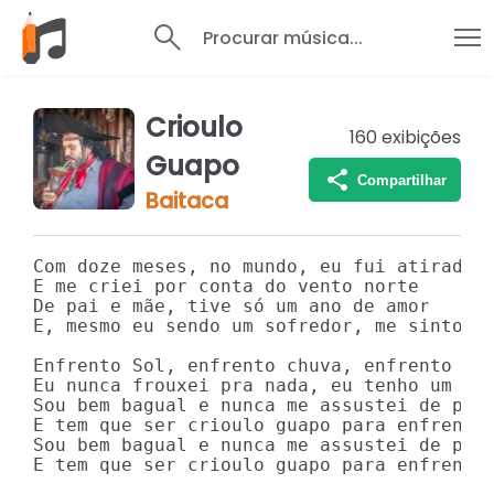
Procurar música...
Crioulo
160
exibições
Guapo
Compartilhar
Baitaca
Com doze meses, no mundo, eu fui atirado

E me criei por conta do vento norte

De pai e mãe, tive só um ano de amor

E, mesmo eu sendo um sofredor, me sinto um
Enfrento Sol, enfrento chuva, enfrento gea
Eu nunca frouxei pra nada, eu tenho um tal
Sou bem bagual e nunca me assustei de papo
E tem que ser crioulo guapo para enfrentar
Sou bem bagual e nunca me assustei de papo
E tem que ser crioulo guapo para enfrentar