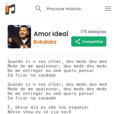
Procurar música...
175
exibições
Amor Ideal
Bokaloka
Compartilhar
Quando vi o seu olhar, deu medo deu medo

Medo de me apaixonar, deu medo deu medo

De me entregar eu nem quero pensar

Em ficar na saudade

Quando vi o seu olhar, deu medo deu medo

Medo de me apaixonar, deu medo deu medo

De me entregar eu nem quero pensar

Em ficar na saudade

É, desse dia eu não vou esqueçer

Nesse show eu só via você
