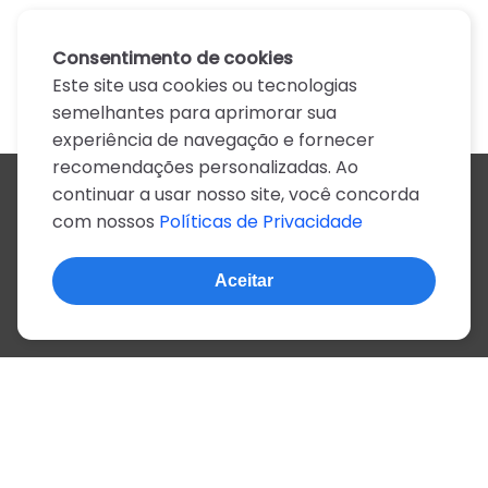
Consentimento de cookies
Este site usa cookies ou tecnologias
semelhantes para aprimorar sua
experiência de navegação e fornecer
recomendações personalizadas. Ao
continuar a usar nosso site, você concorda
Todos os artistas
com nossos
Políticas de Privacidade
A
B
C
D
E
F
G
H
I
J
K
L
M
N
O
P
Q
R
S
T
U
V
W
X
Y
Z
0-9
Aceitar
© 2022, mais de 2 milhões de cifras e letras
Sobre o site
Privacidade
Termos de uso
Português
Inglês