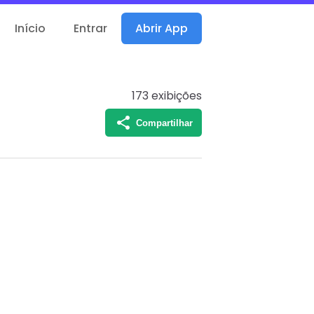
Início
Entrar
Abrir App
173
exibições
Compartilhar