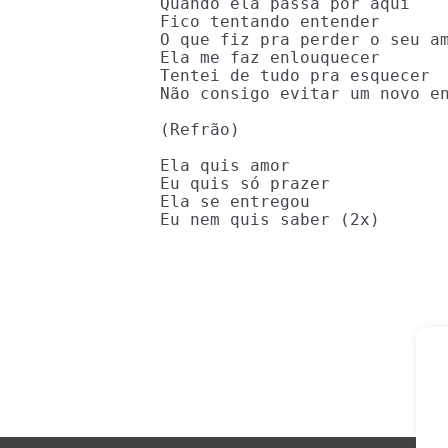
Quando ela passa por aqui

Fico tentando entender

O que fiz pra perder o seu am
Ela me faz enlouquecer

Tentei de tudo pra esquecer

Não consigo evitar um novo en
(Refrão)

Ela quis amor

Eu quis só prazer

Ela se entregou

Eu nem quis saber (2x)