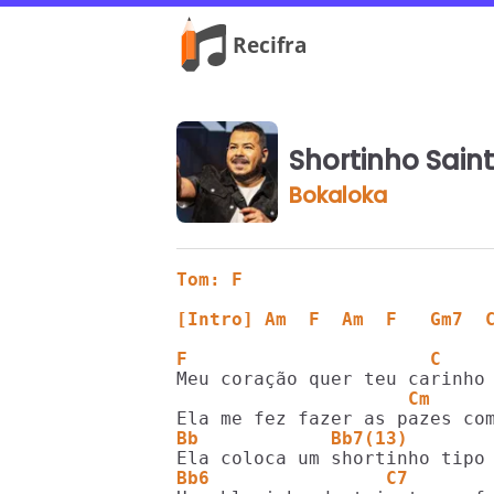
Shortinho Sain
Bokaloka
Tom: F
[Intro] Am  F  Am  F   Gm7  
F                      C    
                     Cm     
Bb            Bb7(13)
Bb6                C7       