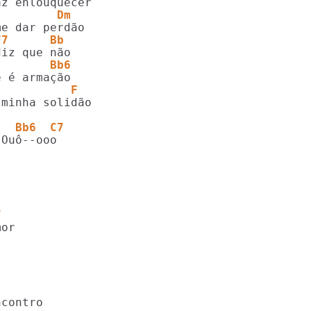
         Dm
F7      Bb
        Bb6
           F
minha solidão

)  Bb6  C7
Ouô--ooo

7