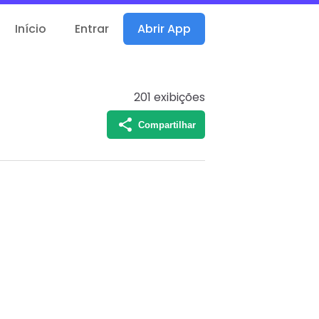
Início
Entrar
Abrir App
201
exibições
Compartilhar