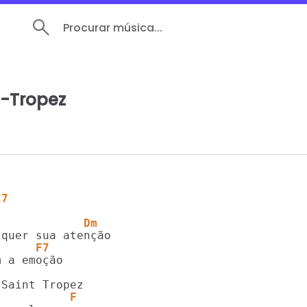
Procurar música...
t-Tropez
C7
             Dm
      F7  
           F