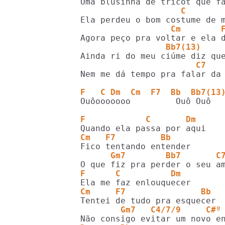
                    C       
                  Cm        
                 Bb7(13)    
                       C7   
Nem me dá tempo pra falar da 
F   C Dm  Cm  F7  Bb  Bb7(13
Ouôooooooo         Ouô Ouô   
F            C       Dm
Cm   F7         Bb
      Gm7        Bb7       C
F      C          Dm
Cm     F7               Bb
        Gm7   C4/7/9     C#º