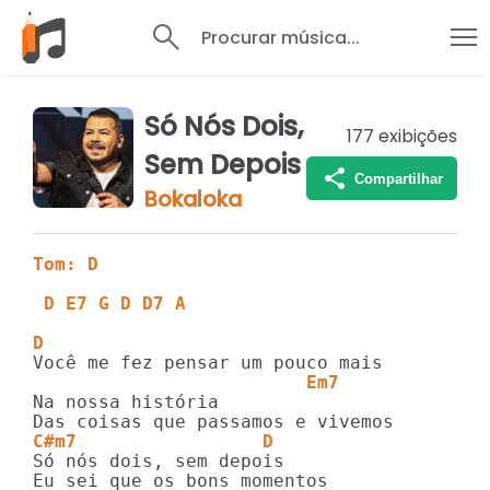
Procurar música...
Só Nós Dois,
177
exibições
Sem Depois
Compartilhar
Bokaloka
Tom: D
 D E7 G D D7 A 
D 
                         Em7 
Na nossa história 

C#m7                 D 
Só nós dois, sem depois 
