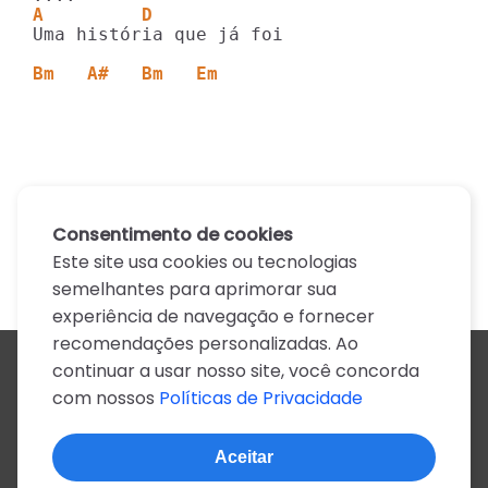
A         D       
Uma história que já foi 

Bm   A#   Bm   Em
Consentimento de cookies
Este site usa cookies ou tecnologias
semelhantes para aprimorar sua
experiência de navegação e fornecer
recomendações personalizadas. Ao
continuar a usar nosso site, você concorda
Todos os artistas
com nossos
Políticas de Privacidade
A
B
C
D
E
F
G
H
I
J
K
L
M
N
O
P
Q
R
S
T
U
V
W
X
Y
Z
0-9
Aceitar