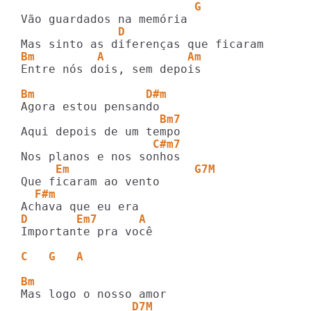
                         G 
              D 
Bm         A            Am 
Entre nós dois, sem depois 

Bm                D#m 
                    Bm7 
                   C#m7 
     Em                  G7M 
  F#m 
D       Em7      A 
Importante pra você 

C   G   A 
Bm 
                D7M 