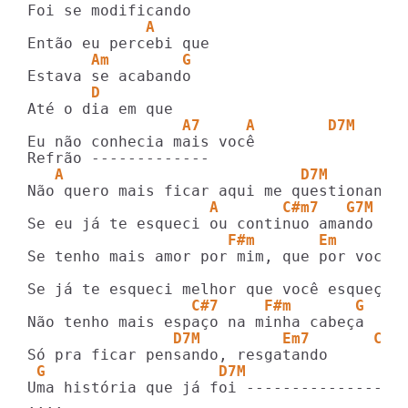
             A 
       Am        G 
       D 
                 A7     A        D7M 
Eu não conhecia mais você 

   A                          D7M 
                    A       C#m7   G7M 
                      F#m       Em      A
Se tenho mais amor por mim, que por você 

                  C#7     F#m       G 
                D7M         Em7       C  
 G                   D7M 
Uma história que já foi ------------------