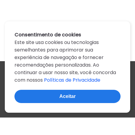
Consentimento de cookies
Este site usa cookies ou tecnologias
semelhantes para aprimorar sua
experiência de navegação e fornecer
recomendações personalizadas. Ao
continuar a usar nosso site, você concorda
Todos os artistas
com nossos
Políticas de Privacidade
A
B
C
D
E
F
G
H
I
J
K
L
M
N
O
P
Q
R
S
T
U
V
W
X
Y
Z
0-9
Aceitar
© 2022, mais de 2 milhões de cifras e letras
Sobre o site
Privacidade