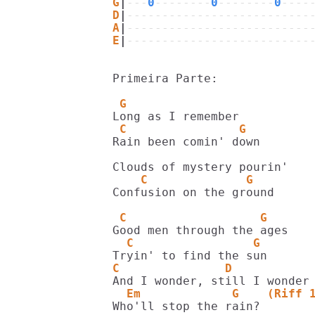
G
|
---
0
--------
0
--------
0
----
D
|
--------------------------
A
|
--------------------------
E
|
--------------------------
Primeira Parte:

 G
 C                G
Rain been comin' down

    C              G
Confusion on the ground

 C                   G
  C                 G
C               D
  Em             G    (Riff 
Who'll stop the rain?
