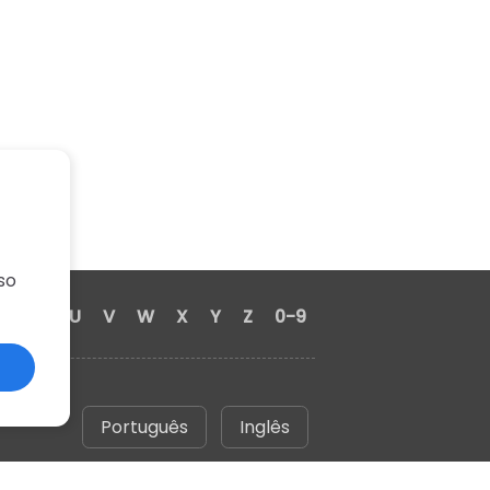
so
S
T
U
V
W
X
Y
Z
0-9
Português
Inglês