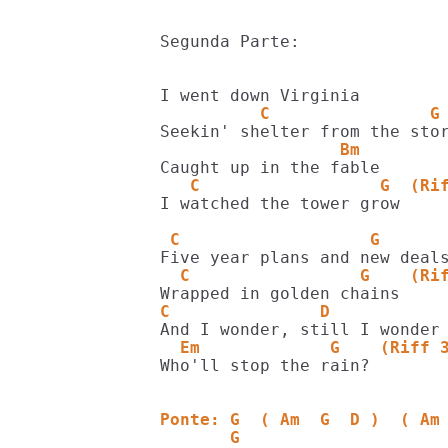
Segunda Parte:

          C                G
                  Bm
   C                  G  (Ri
I watched the tower grow

 C                   G
  C                 G    (Ri
C               D
  Em             G    (Riff 
Who'll stop the rain?

Ponte: G  ( Am  G  D )  ( Am
       G