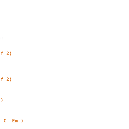
ff 2)
ff 2)
3)
  C  Em )