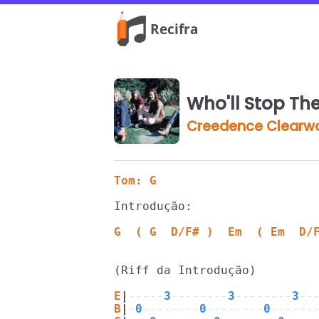
Who'll Stop The
Creedence Clearwa
Tom: G
Introdução: 

G  ( G  D/F# )  Em  ( Em  D/
(Riff da Introdução)

E
|
-----
3
--------
3
--------
3
--
B
|
-
0
--------
0
--------
0
------