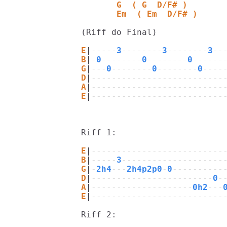
       G  ( G  D/F# )
       Em  ( Em  D/F# )
(Riff do Final)

E
|
-----
3
--------
3
--------
3
--
B
|
-
0
--------
0
--------
0
------
G
|
---
0
--------
0
--------
0
----
D
|
--------------------------
A
|
--------------------------
E
|
--------------------------
Riff 1:

E
|
--------------------------
B
|
-----
3
--------------------
G
|
-
2h4
---
2h4p2p0
-
0
----------
D
|
------------------------
0
-
A
|
--------------------
0h2
---
E
|
--------------------------
Riff 2:
