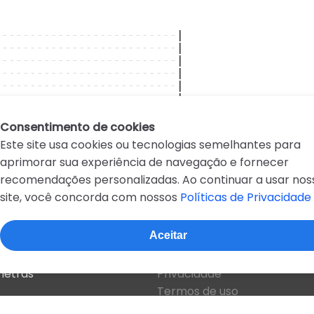
--------------------------
|
--------------------------
|
--------------------------
|
--------------------------
|
--------------------------
|
--------------------------
|
Consentimento de cookies
Este site usa cookies ou tecnologias semelhantes para
aprimorar sua experiência de navegação e fornecer
recomendações personalizadas. Ao continuar a usar nos
site, você concorda com nossos
Políticas de Privacidade
D
E
F
G
H
I
J
K
L
M
N
O
P
Q
R
Aceitar
Sobre o site
 letras
Privacidade
Termos de uso