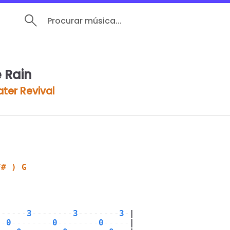
Procurar música...
 Rain
ter Revival
F# ) G
------
3
--------
3
--------
3
-
|
--
0
--------
0
--------
0
-----
|