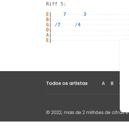
Riff 5:

E
|
----
7
------
3
--------------
B
|
--------------------------
G
|
-
/7
-----
/4
----------------
D
|
--------------------------
A
|
--------------------------
E
|
--------------------------
Todos os artistas
A
B
C
© 2022, mais de 2 milhões de cifras e