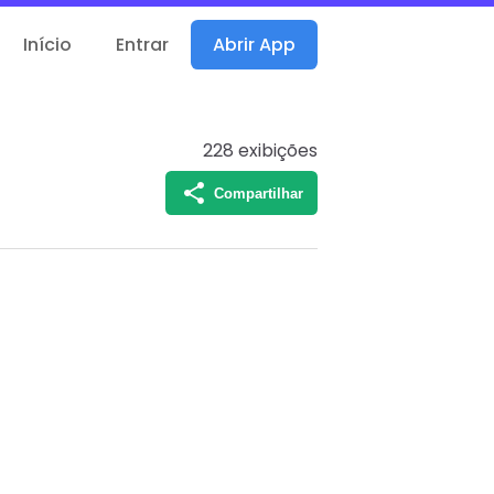
Início
Entrar
Abrir App
228
exibições
Compartilhar