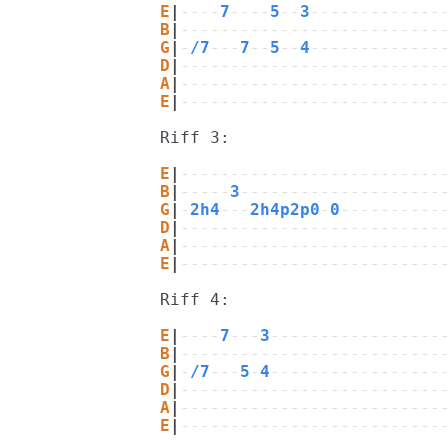
E
|
----
7
----
5
--
3
-------------
B
|
--------------------------
G
|
-
/7
---
7
--
5
--
4
-------------
D
|
--------------------------
A
|
--------------------------
E
|
--------------------------
Riff 3:

E
|
--------------------------
B
|
-----
3
--------------------
G
|
-
2h4
---
2h4p2p0
-
0
----------
D
|
--------------------------
A
|
--------------------------
E
|
--------------------------
Riff 4:

E
|
----
7
---
3
-----------------
B
|
--------------------------
G
|
-
/7
---
5
-
4
-----------------
D
|
--------------------------
A
|
--------------------------
E
|
--------------------------