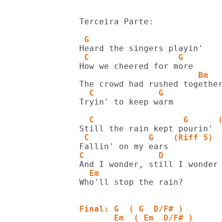
Terceira Parte:

 G
 C                  G
                        Bm
  C             G
Tryin' to keep warm

  C                  G      
 C            G    (Riff 5)
C               D
  Em
Who'll stop the rain?

Final: G  ( G  D/F# )
       Em  ( Em  D/F# )