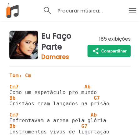
Procurar música...
Eu Faço
185
exibições
Parte
Compartilhar
Damares
Tom: Cm
Cm7                     Ab  
Bb                         G7
Cristãos eram lançados na prisão

Cm7                       Ab 
Bb                     G7
Instrumentos vivos de libertação
