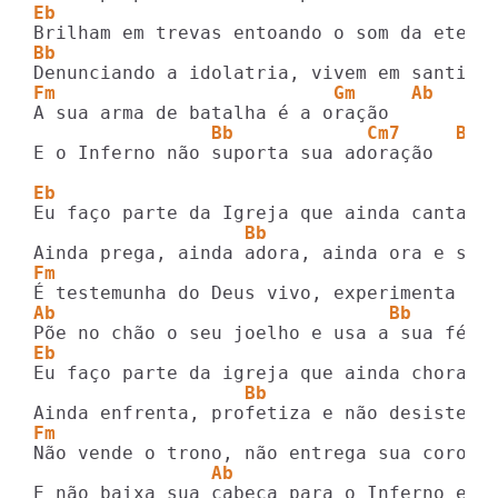
Eb
Bb
Fm                         Gm     Ab
                Bb            Cm7     Bb 
E o Inferno não suporta sua adoração

Eb
                   Bb
Fm
Ab                              Bb
Eb
                   Bb
Fm
                Ab                       