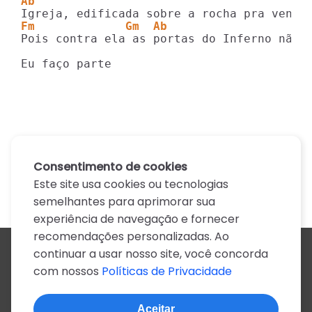
Ab
Fm             Gm  Ab                    
Pois contra ela as portas do Inferno não v
Eu faço parte
Consentimento de cookies
Este site usa cookies ou tecnologias
semelhantes para aprimorar sua
experiência de navegação e fornecer
recomendações personalizadas. Ao
continuar a usar nosso site, você concorda
Todos os artistas
com nossos
Políticas de Privacidade
A
B
C
D
E
F
G
H
I
J
K
L
M
N
O
P
Q
R
S
T
U
V
W
X
Y
Z
0-9
Aceitar