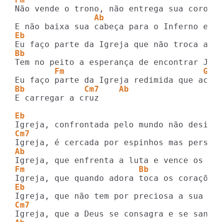
                Ab                       
Eb                                       
Bb
        Fm                            Gm 
Bb            Cm7    Ab
E carregar a cruz

Eb                                       
Cm7
Ab
Fm                       Bb
Eb                                       
Cm7