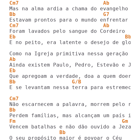
Cm7                           Ab
Bb                            G7
Cm7                           Ab
Eb                                   Bb
E no peito, era latente o desejo de glorif
Ab
Eb
Bb                  G/B         
E se levantam nessa terra para estremecer

Cm7
Bb
Fm                                  Gm   
                Bb             