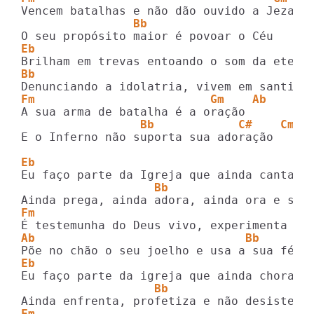
                Bb             
Eb
Bb
Fm                         Gm    Ab
                 Bb            C#    Cm7 
E o Inferno não suporta sua adoração

Eb
                   Bb
Fm
Ab                              Bb
Eb
                   Bb
Fm