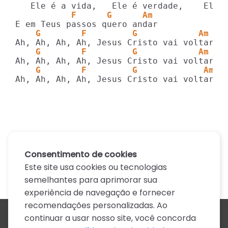
           F      G      Am
    G        F         G            Am
    G        F         G            Am
    G        F         G             Am7
Ah, Ah, Ah, Ah, Jesus Cristo vai voltar
Consentimento de cookies
Este site usa cookies ou tecnologias
semelhantes para aprimorar sua
experiência de navegação e fornecer
recomendações personalizadas. Ao
continuar a usar nosso site, você concorda
Todos os artistas