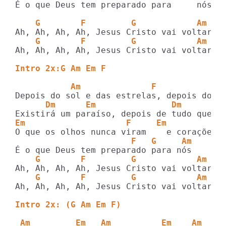
É o que Deus tem preparado para     nós

    G        F         G            Am
    G        F         G            Am
Ah, Ah, Ah, Ah, Jesus Cristo vai voltar

Intro 2x:G Am Em F
           Am              F             
      Dm      Em               Dm        
Em                    F     Em           
                       F   G     Am
    G        F         G            Am
    G        F         G            Am
Ah, Ah, Ah, Ah, Jesus Cristo vai voltar

Intro 2x: (G Am Em F)
 Am         Em   Am          Em    Am    