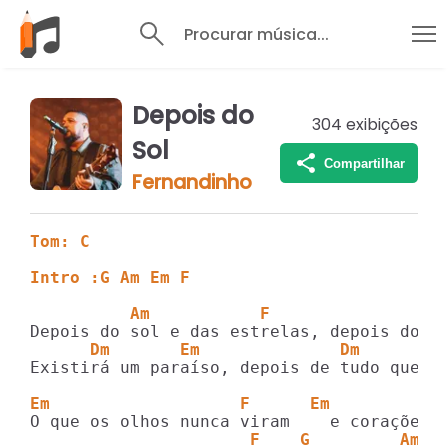
Procurar música...
Depois do
304
exibições
Sol
Compartilhar
Fernandinho
Tom: C
Intro :G Am Em F
          Am           F                A
      Dm       Em              Dm        
Existirá um paraíso, depois de tudo que aq
Em                   F      Em           
                      F    G         Am