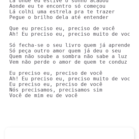
Lá onde eu estive o sonho acabou

Aonde eu te encontro só começou

Lá colhi uma estrela pra te trazer

Pegue o brilho dela até entender

Que eu preciso eu, preciso de você

Ah! Eu preciso eu, preciso muito de você

Só fecha-se o seu livro quem já aprendeu

Só peça outro amor quem já deu o seu

Quem não soube a sombra não sabe a luz

Vem não perde o amor de quem te conduz

Eu preciso eu, preciso de você

Ah! Eu preciso eu, preciso muito de você

Eu preciso eu, preciso de você

Nós precisamos, precisamos sim

Você de mim eu de você