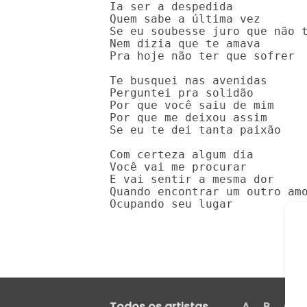
Ia ser a despedida

Quem sabe a última vez

Se eu soubesse juro que não t
Nem dizia que te amava

Pra hoje não ter que sofrer

Te busquei nas avenidas

Perguntei pra solidão

Por que você saiu de mim

Por que me deixou assim

Se eu te dei tanta paixão

Com certeza algum dia

Você vai me procurar

E vai sentir a mesma dor

Quando encontrar um outro amo
Ocupando seu lugar
Todos os artistas
A
B
C