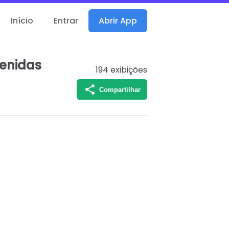
Início
Entrar
Abrir App
venidas
194
exibições
Compartilhar