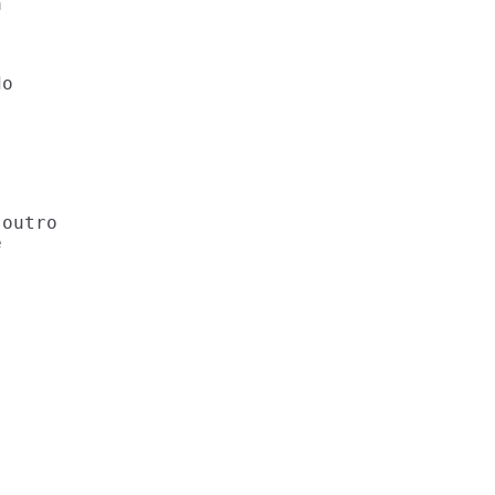


o



outro


