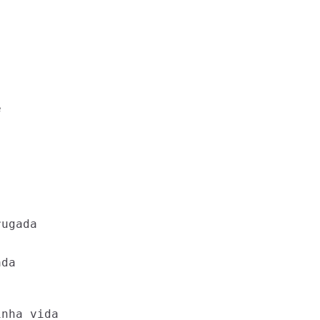


ugada

da

nha vida
