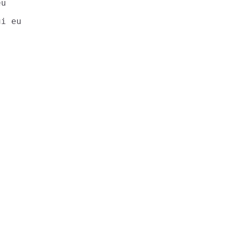
u

i eu
