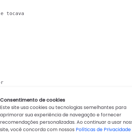
e tocava

r

Consentimento de cookies
Este site usa cookies ou tecnologias semelhantes para
aprimorar sua experiência de navegação e fornecer
recomendações personalizadas. Ao continuar a usar nos
site, você concorda com nossos
Políticas de Privacidade
D
E
F
G
H
I
J
K
L
M
N
O
P
Q
R