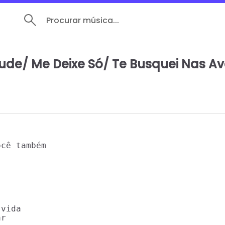
Procurar música...
ude/ Me Deixe Só/ Te Busquei Nas A
cê também

vida

r
