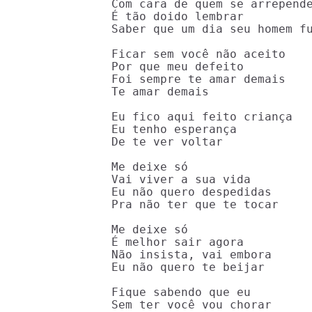
Com cara de quem se arrepende
É tão doido lembrar

Saber que um dia seu homem fu
Ficar sem você não aceito

Por que meu defeito

Foi sempre te amar demais

Te amar demais

Eu fico aqui feito criança

Eu tenho esperança

De te ver voltar

Me deixe só

Vai viver a sua vida

Eu não quero despedidas

Pra não ter que te tocar

Me deixe só

É melhor sair agora

Não insista, vai embora

Eu não quero te beijar

Fique sabendo que eu

Sem ter você vou chorar
