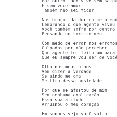
Por outro lado vivo sem saída
E sem você amor

Também não sei ficar

Nos braços da dor eu me prend
Lembrando o que agente viveu

Você também sofre por dentro

Pensando no sorriso meu

Com medo de errar nós erramos
Culpados por não perceber

Que agente foi feito um para 
Que eu sempre vou ser de você
Olha nos meus olhos

Vem dizer a verdade

Se ainda me ama

Me tira dessa ansiedade

Por que se afastou de mim

Sem nenhuma explicação

Essa sua atitude

Arruinou o meu coração

Em sonhos vejo você voltar
