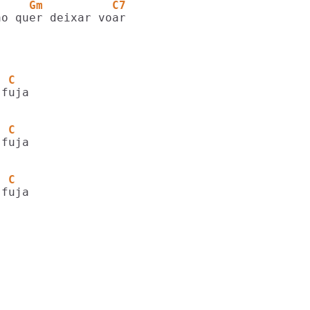
     Gm          C7
  C
  C
  C
fuja
