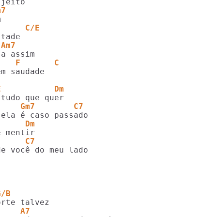
m7
      C/E
 Am7
    F       C
m saudade

E           Dm
     Gm7        C7
      Dm
      C7
e você do meu lado

G/B
     A7