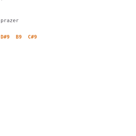
 D#9  B9  C#9