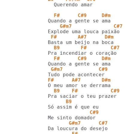
  Querendo amar

  F#      C#9     D#m
    G#m7              C#7
 F#       A#7      D#m
  B9       F#        C#7
  F#      C#9     D#m
 G#m7            C#9
F#      A#7       D#m
  B9    F#           C#9
      B9
              C#9
       G#m7      C#7
        F#