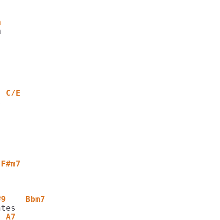
m
  C/E
 F#m7
#9    Bbm7
  A7