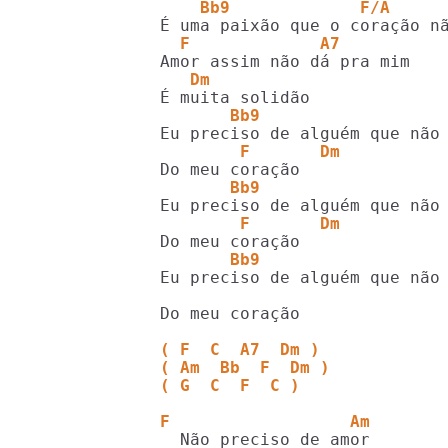
    Bb9             F/A     
  F             A7
   Dm
       Bb9                  
        F       Dm    
       Bb9                  
        F       Dm
       Bb9                  
Eu preciso de alguém que não 
Do meu coração

( F  C  A7  Dm )
( Am  Bb  F  Dm )
( G  C  F  C )
F                  Am