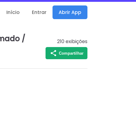
Início
Entrar
Abrir App
Amado /
210
exibições
Compartilhar