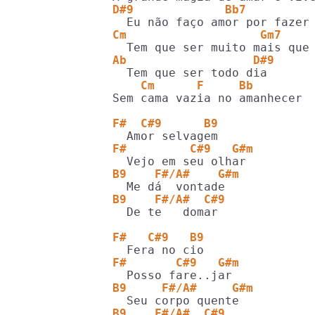
D#9             Bb7
Cm                   Gm7
Ab                  D#9
    Cm      F     Bb        
Sem cama vazia no amanhecer

F#  C#9      B9
F#         C#9   G#m
B9    F#/A#    G#m
B9    F#/A#  C#9
  De te   domar

F#   C#9   B9
F#       C#9   G#m
B9     F#/A#     G#m
B9    F#/A#  C#9