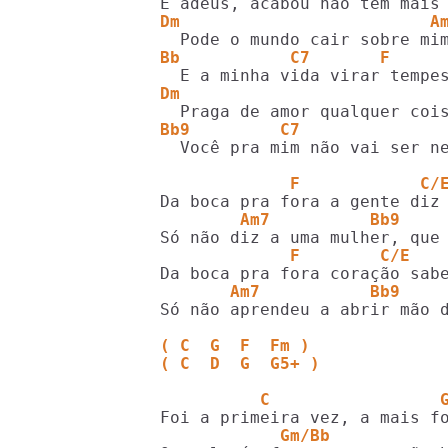
Dm                         A
Bb           C7       F     
Dm                          
Bb9         C7              
  Você pra mim não vai ser ne
             F            C/
        Am7          Bb9    
             F        C/E   
       Am7           Bb9    
Só não aprendeu a abrir mão d
( C  G  F  Fm )
( C  D  G  G5+ )
          C                 
            Gm/Bb           