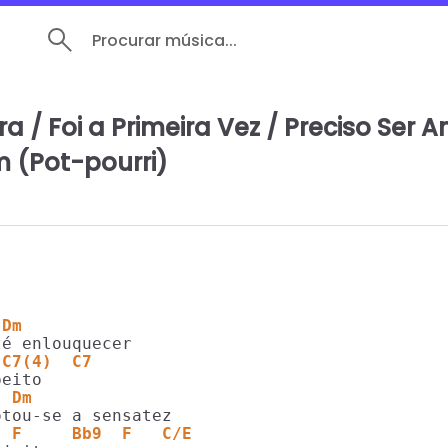
Procurar música...
a / Foi a Primeira Vez / Preciso Ser 
 (Pot-pourri)
 Dm
 C7(4)  C7
  Dm
  F     Bb9  F   C/E