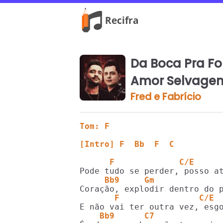
Da Boca Pra For
Amor Selvagem
Fred e Fabrício
Tom: F
[Intro] F  Bb  F  C
      F             C/E     
     Bb9     Gm             
       F                C/E 
    Bb9      C7             