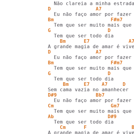
D               A7
Bm                   F#m7
G                   D
    Bm      E7             A
D               A7
Bm                   F#m7
G                   D
     Bm     E7    A7     D  
D#9             Bb7
Cm                   Gm7
Ab                  D#9
    Cm      F               