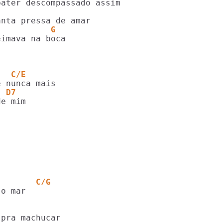
           G
   C/E
  D7
        C/G
o mar

              