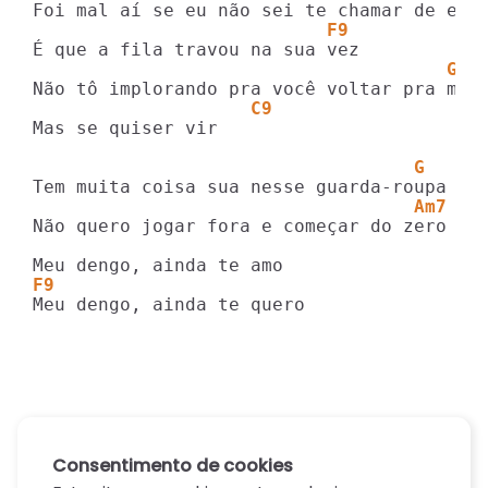
                           F9
                                      G
                    C9
Mas se quiser vir

                                   G
                                   Am7
Não quero jogar fora e começar do zero

F9
Meu dengo, ainda te quero
Consentimento de cookies