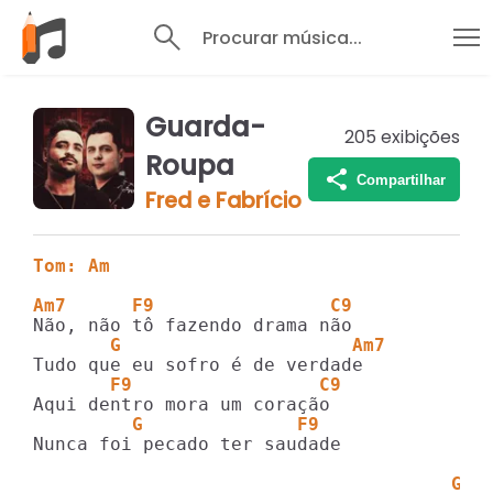
Procurar música...
Guarda-
205
exibições
Roupa
Compartilhar
Fred e Fabrício
Tom: Am
Am7      F9                C9           
       G                     Am7
       F9                 C9
         G              F9
Nunca foi pecado ter saudade

                                      G