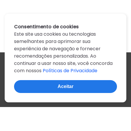
Consentimento de cookies
Este site usa cookies ou tecnologias
semelhantes para aprimorar sua
experiência de navegação e fornecer
recomendações personalizadas. Ao
continuar a usar nosso site, você concorda
Todos os artistas
com nossos
Políticas de Privacidade
A
B
C
D
E
F
G
H
I
J
K
L
M
N
O
P
Q
R
S
T
U
V
W
X
Y
Z
0-9
Aceitar
© 2022, mais de 2 milhões de cifras e letras
Sobre o site
Privacidade
Termos de uso