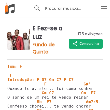
Procurar música...
E Fez-se a
175
exibições
Luz
Fundo de
Compartilhar
Quintal
Tom: F
 F
Introdução: F D7 Gm C7 F C7 
               F               G#°
              Gm C7           Cm  F7   
            Bb  E7              Am7/5-  D