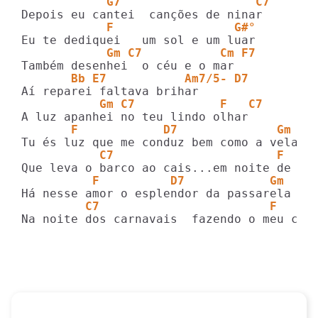
            G7                   C7
            F                 G#°
            Gm C7           Cm F7    
       Bb E7           Am7/5- D7
           Gm C7            F   C7    
       F            D7              Gm
           C7                       F    
          F          D7            Gm 
         C7                        F     
Na noite dos carnavais  fazendo o meu car