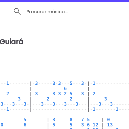
Procurar música...
 Guiará
---
1
-------
|
-
3
-----
3
-
3
---
5
---
3
-
|
-
1
-----------
-----------
|
-----------
6
-------
|
-------------
---
2
-------
|
-
3
-----
3
-
3
-
2
-
5
---
3
-
|
-
2
-----------
-------
3
---
|
-----
2
-------
2
-----
|
-----
3
-------
-
3
---
3
---
3
-
|
---
3
---
3
---
3
---
3
---
|
---
3
---
3
-----
---
1
-------
|
-------------------
|
-
1
-------
1
---
8
--------
5
-------
|
-
3
-----
8
---
7
-
5
----
|
-
0
------
10
-------
6
-------
|
-
5
-----
5
---
3
-
6
-
12
-
|
-
13
-----