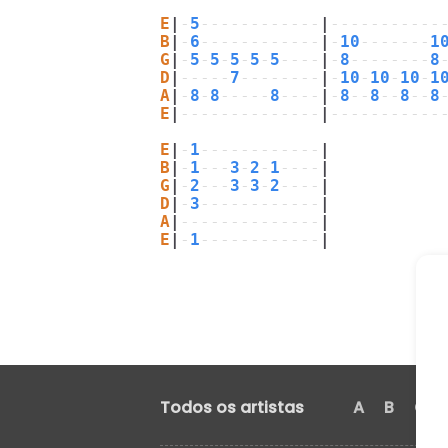
E
|
-
5
------------
|
-----------
B
|
-
6
------------
|
-
10
-------
1
G
|
-
5
-
5
-
5
-
5
-
5
----
|
-
8
--------
8
D
|
-----
7
--------
|
-
10
-
10
-
10
-
1
A
|
-
8
-
8
-----
8
----
|
-
8
--
8
--
8
--
8
E
|
--------------
|
-----------
E
|
-
1
------------
|
B
|
-
1
---
3
-
2
-
1
----
|
G
|
-
2
---
3
-
3
-
2
----
|
D
|
-
3
------------
|
A
|
--------------
|
E
|
-
1
------------
|
Todos os artistas
A
B
C