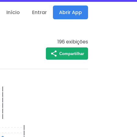
Início
Entrar
Abrir App
196
exibições
Compartilhar
-
|
-
|
-
|
-
|
-
|
-
|
--------
|
--------
|