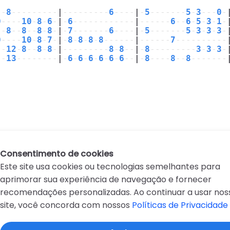
--
8
---------
|
---------
6
----
|
-
5
-------
5
-
3
---
0
-
0
----
10
-
8
-
6
-
|
-
6
------------
|
------
6
--
6
-
5
-
3
-
1
-
--
8
--
8
--
8
-
8
-
|
-
7
-------
6
----
|
-
5
-------
5
-
3
-
3
-
3
-
0
----
10
-
8
-
7
-
|
-
8
-
8
-
8
-
8
------
|
------
7
----------
--
12
-
8
--
8
-
8
-
|
---------
8
-
8
--
|
-
8
---------
3
-
3
-
3
-
--
13
--------
|
-
6
-
6
-
6
-
6
-
6
-
6
--
|
-
8
----
8
--
8
-------
Consentimento de cookies
Este site usa cookies ou tecnologias semelhantes para
aprimorar sua experiência de navegação e fornecer
recomendações personalizadas. Ao continuar a usar nos
site, você concorda com nossos
Políticas de Privacidade
D
E
F
G
H
I
J
K
L
M
N
O
P
Q
R