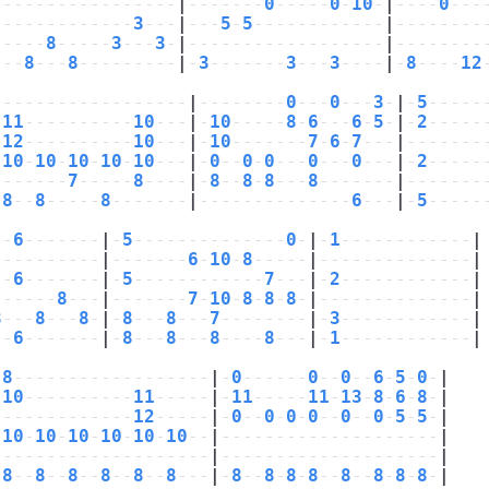
-----------------
|
-------
0
-----
0
-
10
-
|
----
0
---
-------------
3
---
|
---
5
-
5
------------
|
--------
-----
8
-----
3
---
3
-
|
------------------
|
--------
---
8
---
8
---------
|
-
3
-------
3
---
3
----
|
-
8
----
12
------------------
|
--------
0
---
0
---
3
-
|
-
5
-----
-
11
----------
10
---
|
-
10
-----
8
-
6
---
6
-
5
-
|
-
2
-----
-
12
----------
10
---
|
-
10
-------
7
-
6
-
7
---
|
-------
-
10
-
10
-
10
-
10
-
10
---
|
-
0
--
0
-
0
---
0
---
0
---
|
-
2
-----
-------
7
-----
8
----
|
-
8
--
8
-
8
---
8
-------
|
-------
-
8
--
8
-----
8
-------
|
--------------
6
---
|
-
5
-----
--
6
-------
|
-
5
--------------
0
-
|
-
1
------------
|
----------
|
-------
6
-
10
-
8
-----
|
--------------
|
--
6
-------
|
-
5
------------
7
---
|
-
2
------------
|
------
8
---
|
-------
7
-
10
-
8
-
8
-
8
-
|
--------------
|
8
---
8
---
8
-
|
-
8
---
8
---
7
--------
|
-
3
------------
|
--
6
-------
|
-
8
---
8
---
8
----
8
---
|
-
1
------------
|
-
8
------------------
|
-
0
------
0
--
0
--
6
-
5
-
0
-
|
-
10
----------
11
-----
|
-
11
-----
11
-
13
-
8
-
6
-
8
-
|
-------------
12
-----
|
-
0
--
0
-
0
-
0
--
0
--
0
-
5
-
5
-
|
-
10
-
10
-
10
-
10
-
10
-
10
--
|
--------------------
|
--------------------
|
--------------------
|
-
8
--
8
--
8
--
8
--
8
--
8
---
|
-
8
--
8
-
8
-
8
--
8
--
8
-
8
-
8
-
|