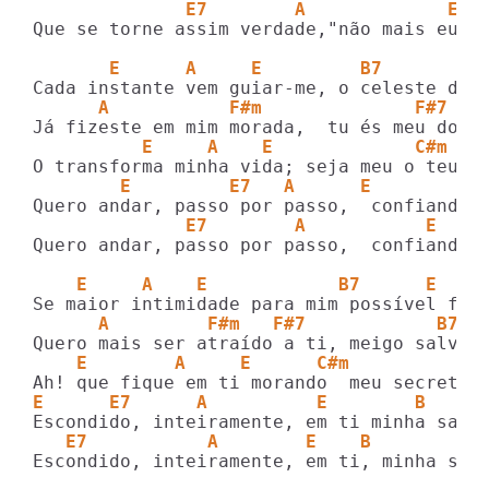
              E7        A             E  
Que se torne assim verdade,"não mais eu, m
       E      A     E         B7       E
      A           F#m              F#7   
          E     A    E             C#m   
        E         E7   A      E          
              E7        A           E    
Quero andar, passo por passo,  confiando e
    E     A    E            B7      E
      A         F#m   F#7            B7
    E        A     E      C#m            
E      E7      A          E        B    E
   E7           A        E    B        E
Escondido, inteiramente, em ti, minha sal