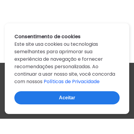
Consentimento de cookies
Este site usa cookies ou tecnologias
semelhantes para aprimorar sua
experiência de navegação e fornecer
recomendações personalizadas. Ao
continuar a usar nosso site, você concorda
Todos os artistas
com nossos
Políticas de Privacidade
A
B
C
D
E
F
G
H
I
J
K
L
M
N
O
P
Q
R
S
T
U
V
W
X
Y
Z
0-9
Aceitar
© 2022, mais de 2 milhões de cifras e letras
Sobre o site