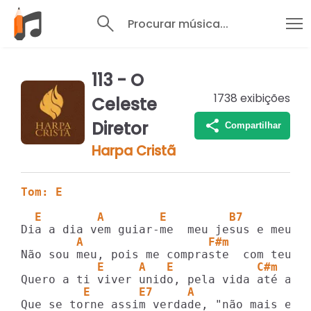
Procurar música...
113 - O
1738
exibições
Celeste
Diretor
Compartilhar
Harpa Cristã
Tom: E
  E        A        E         B7         
        A                  F#m           
           E     A   E            C#m    
         E       E7     A              E 