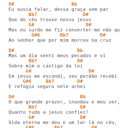
D#                    Bb
       Bb7                D#
       G#                  D#
        G#6       Bb7           D#
Ao senhor que por mim morreu na cruz

D#                      Bb
       Bb7              D#
      G#                    D#
     G#6     Bb7        D#
E refúgio seguro nele achei

D#                       Bb
       Bb7               D#
       G#                D#
      G#6       Bb7          D#