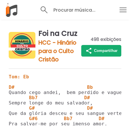
Procurar música...
Foi na Cruz
498
exibições
HCC - Hinário
para o Culto
Compartilhar
Cristão
Tom: Eb
D#                         Bb
       Bb7                D#
       G#                  D#
       G#6         Bb7         D#
Pra salvar-me por seu imenso amor.
