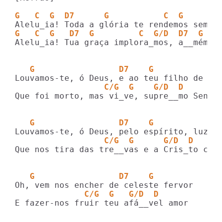
G   C  G  D7      G           C  G       
G   C  G   D7  G         C  G/D  D7  G
Alelu_ia! Tua graça implora_mos, a__mém!

   G                 D7    G  
                  C/G  G    G/D  D
Que foi morto, mas vi_ve, supre__mo Senhor
   G                 D7    G  
                  C/G  G      G/D  D
Que nos tira das tre__vas e a Cris_to cond
   G                 D7    G  
              C/G  G   G/D  D
E fazer-nos fruir teu afá__vel amor