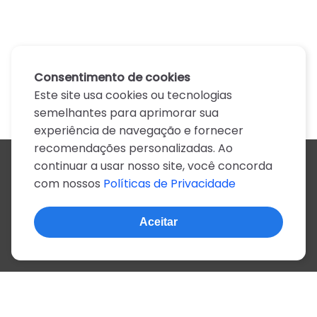
Consentimento de cookies
Este site usa cookies ou tecnologias
semelhantes para aprimorar sua
experiência de navegação e fornecer
recomendações personalizadas. Ao
continuar a usar nosso site, você concorda
Todos os artistas
com nossos
Políticas de Privacidade
A
B
C
D
E
F
G
H
I
J
K
L
M
N
O
P
Q
R
S
T
U
V
W
X
Y
Z
0-9
Aceitar
© 2022, mais de 2 milhões de cifras e letras
Sobre o site
Privacidade