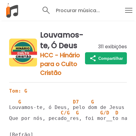
Procurar música...
Louvamos-
te, Ó Deus
311
exibições
HCC - Hinário
Compartilhar
para o Culto
Cristão
Tom: G
   G                 D7    G  
                 C/G  G       G/D  D
Que por nós, pecado_res, foi mor__to na cr
[Refrão]
