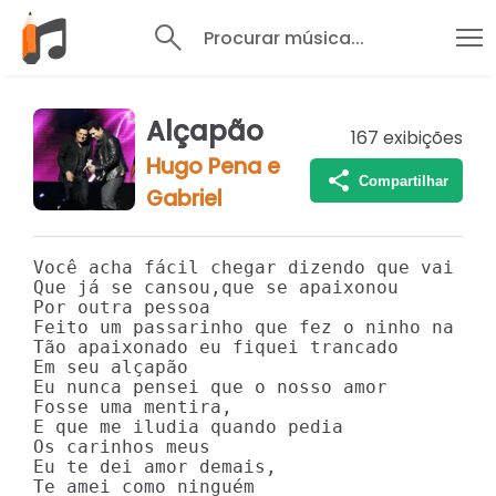
Procurar música...
Alçapão
167
exibições
Hugo Pena e
Compartilhar
Gabriel
Você acha fácil chegar dizendo que vai emb
Que já se cansou,que se apaixonou

Por outra pessoa

Feito um passarinho que fez o ninho na sua
Tão apaixonado eu fiquei trancado 

Em seu alçapão

Eu nunca pensei que o nosso amor 

Fosse uma mentira,

E que me iludia quando pedia

Os carinhos meus

Eu te dei amor demais,

Te amei como ninguém
