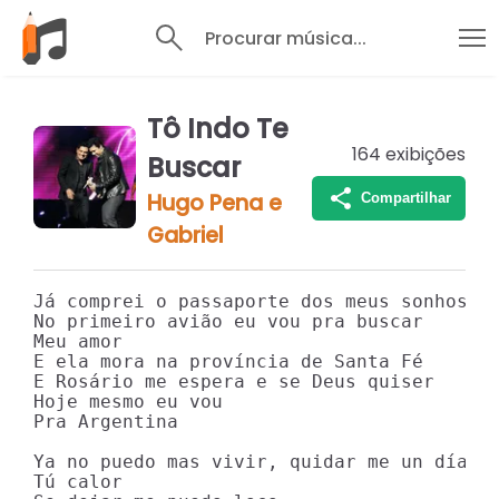
Procurar música...
Tô Indo Te
164
exibições
Buscar
Hugo Pena e
Compartilhar
Gabriel
Já comprei o passaporte dos meus sonhos

No primeiro avião eu vou pra buscar

Meu amor

E ela mora na província de Santa Fé

E Rosário me espera e se Deus quiser

Hoje mesmo eu vou

Pra Argentina

Ya no puedo mas vivir, quidar me un día si
Tú calor
