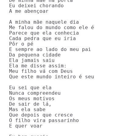
De minha mãe na porta

Eu deixei chorando

A me abençoar

A minha mãe naquele dia

Me falou do mundo como ele é

Parece que ela conhecia

Cada pedra que eu iria

Pôr o pé

E sempre ao lado do meu pai

Da pequena cidade

Ela jamais saiu

Ela me disse assim:

Meu filho vá com Deus

Que este mundo inteiro é seu

Eu sei que ela

Nunca compreendeu

Os meus motivos

De sair de lá,

Mas ela sabe

Que depois que cresce

O filho vira passarinho

E quer voar
