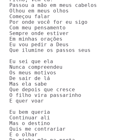
Passou a mão em meus cabelos

Olhou em meus olhos

Começou falar

Por onde você for eu sigo

Com meu pensamento

Sempre onde estiver

Em minhas orações

Eu vou pedir a Deus

Que ilumine os passos seus

Eu sei que ela

Nunca compreendeu

Os meus motivos

De sair de lá

Mas ela sabe

Que depois que cresce

O filho vira passarinho

E quer voar

Eu bem queria

Continuar ali

Mas o destino

Quis me contrariar

E o olhar
