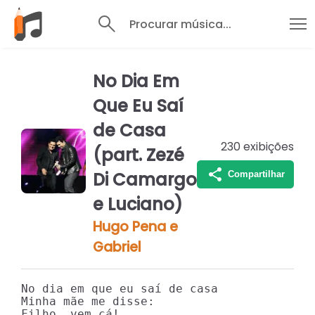
Procurar música...
No Dia Em
Que Eu Saí
de Casa
230
exibições
(part. Zezé
Di Camargo
Compartilhar
e Luciano)
Hugo Pena e
Gabriel
No dia em que eu saí de casa

Minha mãe me disse:

Filho, vem cá!
