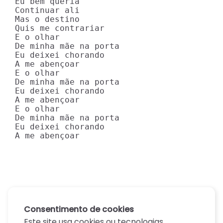
Eu bem queria

Continuar ali

Mas o destino

Quis me contrariar

E o olhar

De minha mãe na porta

Eu deixei chorando

A me abençoar

E o olhar

De minha mãe na porta

Eu deixei chorando

A me abençoar

E o olhar

De minha mãe na porta

Eu deixei chorando

A me abençoar
Consentimento de cookies
Este site usa cookies ou tecnologias