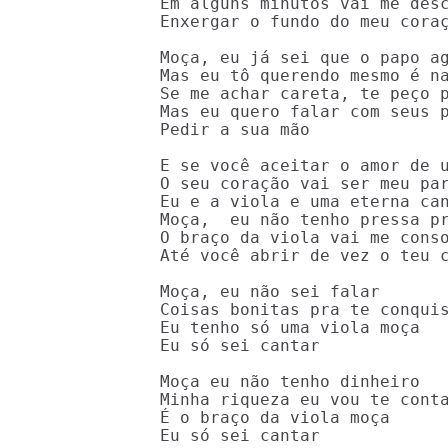
Em alguns minutos vai me desc
Enxergar o fundo do meu coraç
Moça, eu já sei que o papo ag
Mas eu tô querendo mesmo é na
Se me achar careta, te peço p
Mas eu quero falar com seus p
Pedir a sua mão

E se você aceitar o amor de u
O seu coração vai ser meu par
Eu e a viola e uma eterna can
Moça,  eu não tenho pressa pr
O braço da viola vai me conso
Até você abrir de vez o teu c
Moça, eu não sei falar

Coisas bonitas pra te conquis
Eu tenho só uma viola moça

Eu só sei cantar

Moça eu não tenho dinheiro

Minha riqueza eu vou te conta
É o braço da viola moça

Eu só sei cantar
