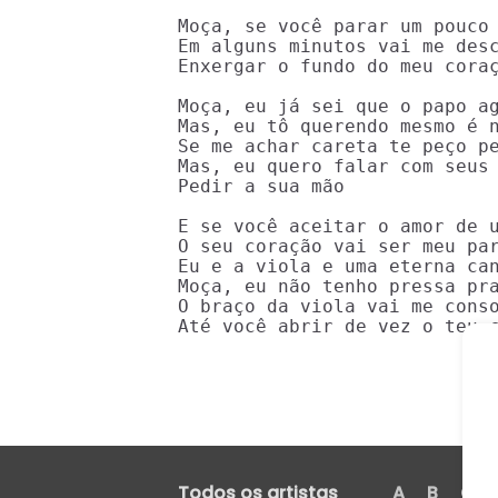
Moça, se você parar um pouco 
Em alguns minutos vai me desc
Enxergar o fundo do meu coraç
Moça, eu já sei que o papo ag
Mas, eu tô querendo mesmo é n
Se me achar careta te peço pe
Mas, eu quero falar com seus 
Pedir a sua mão

E se você aceitar o amor de u
O seu coração vai ser meu par
Eu e a viola e uma eterna can
Moça, eu não tenho pressa pra
O braço da viola vai me conso
Até você abrir de vez o teu 
Todos os artistas
A
B
C