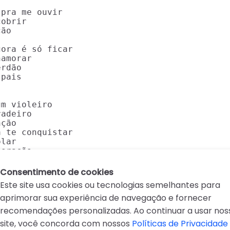
pra me ouvir

obrir

ão

ora é só ficar

amorar

rdão

pais

m violeiro

adeiro

ção

 te conquistar

lar

coração
Consentimento de cookies
Este site usa cookies ou tecnologias semelhantes para
aprimorar sua experiência de navegação e fornecer
recomendações personalizadas. Ao continuar a usar nos
site, você concorda com nossos
Políticas de Privacidade
D
E
F
G
H
I
J
K
L
M
N
O
P
Q
R