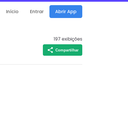
Início
Entrar
Abrir App
197
exibições
Compartilhar