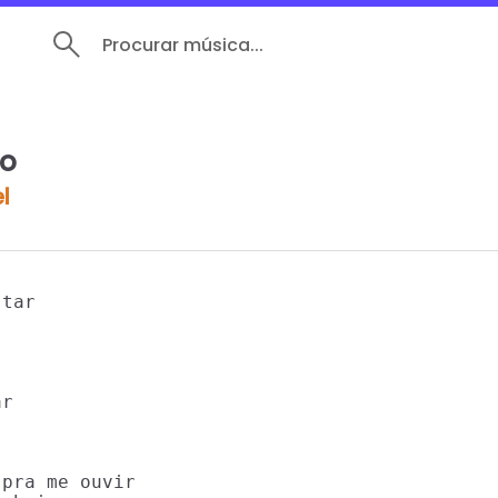
Procurar música...
ro
l
tar

r

pra me ouvir
