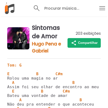
Procurar música...
Sintomas
203
exibições
de Amor
Hugo Pena e
Compartilhar
Gabriel
Tom: G
E           B       C#m
  A                        B
  E           B        C#m
     A                        B