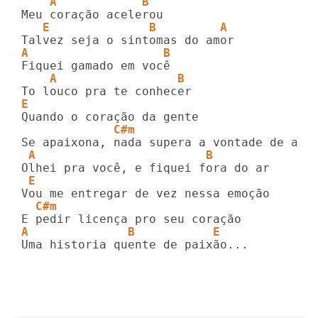
    A            B
   E              B         A
A                   B
    A                 B
E
             C#m
 A                        B
 E
  C#m
A              B           E
Uma historia quente de paixão...