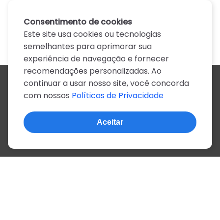
Consentimento de cookies
Este site usa cookies ou tecnologias
semelhantes para aprimorar sua
experiência de navegação e fornecer
recomendações personalizadas. Ao
continuar a usar nosso site, você concorda
Todos os artistas
com nossos
Políticas de Privacidade
A
B
C
D
E
F
G
H
I
J
K
L
M
N
O
P
Q
R
S
T
U
V
W
X
Y
Z
0-9
Aceitar
© 2022, mais de 2 milhões de cifras e letras
Sobre o site
Privacidade
Termos de uso
Português
Inglês