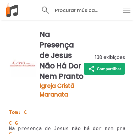
Procurar música...
Na
Presença
de Jesus
138
exibições
Não Há Dor
Compartilhar
Nem Pranto
Igreja Cristã
Maranata
Tom: C
C G
C