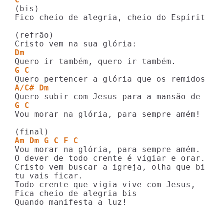
(bis)

Fico cheio de alegria, cheio do Espírito S
(refrão)

Dm
G C
A/C# Dm
G C
Vou morar na glória, para sempre amém!

Am Dm G C F C
Vou morar na glória, para sempre amém.

O dever de todo crente é vigiar e orar.

Cristo vem buscar a igreja, olha que bis

tu vais ficar.

Todo crente que vigia vive com Jesus,

Fica cheio de alegria bis

Quando manifesta a luz!