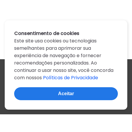
Consentimento de cookies
Este site usa cookies ou tecnologias
semelhantes para aprimorar sua
experiência de navegação e fornecer
recomendações personalizadas. Ao
continuar a usar nosso site, você concorda
Todos os artistas
com nossos
Políticas de Privacidade
A
B
C
D
E
F
G
H
I
J
K
L
M
N
O
P
Q
R
S
T
U
V
W
X
Y
Z
0-9
Aceitar
© 2022, mais de 2 milhões de cifras e letras
Sobre o site
Privacidade