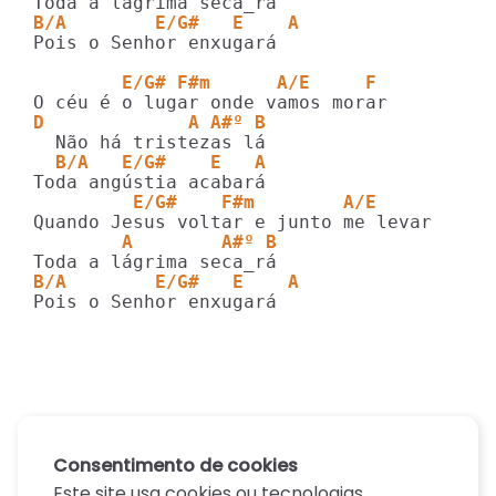
B/A        E/G#   E    A
Pois o Senhor enxugará

        E/G# F#m      A/E     F
D             A A#º B
  B/A   E/G#    E   A
         E/G#    F#m        A/E   
        A        A#º B
B/A        E/G#   E    A
Pois o Senhor enxugará
Consentimento de cookies
Este site usa cookies ou tecnologias