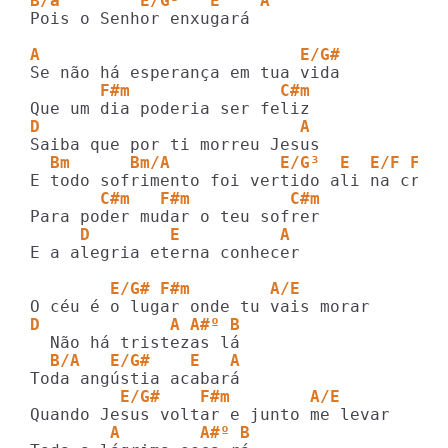
B/a        E/G³   E    A
Pois o Senhor enxugará

A                          E/G#
       F#m               C#m
D                          A
  Bm      Bm/A           E/G³  E  E/F F#m
       C#m   F#m          C#m
     D        E          A
E a alegria eterna conhecer

        E/G# F#m        A/E     
D             A A#º B
  B/A   E/G#    E   A
         E/G#    F#m        A/E   
        A        A#º B