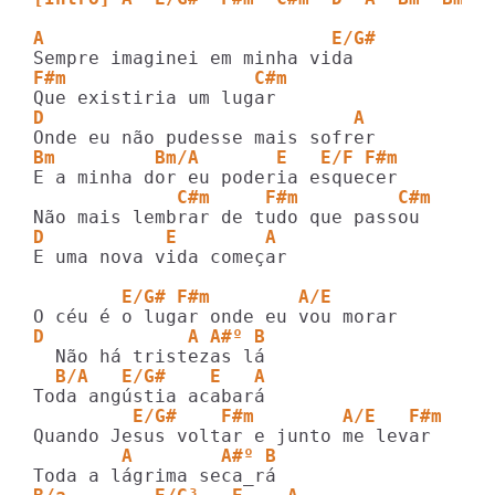
A                          E/G#
F#m                 C#m
D                            A
Bm         Bm/A       E   E/F F#m
             C#m     F#m         C#m
D           E        A
E uma nova vida começar

        E/G# F#m        A/E      
D             A A#º B
  B/A   E/G#    E   A
         E/G#    F#m        A/E   F#m
        A        A#º B