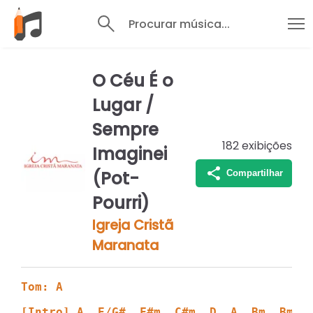
Procurar música...
O Céu É o
Lugar /
Sempre
182
exibições
Imaginei
(Pot-
Compartilhar
Pourri)
Igreja Cristã
Maranata
Tom: A
[Intro] A  E/G#  F#m  C#m  D  A  Bm  Bm/A