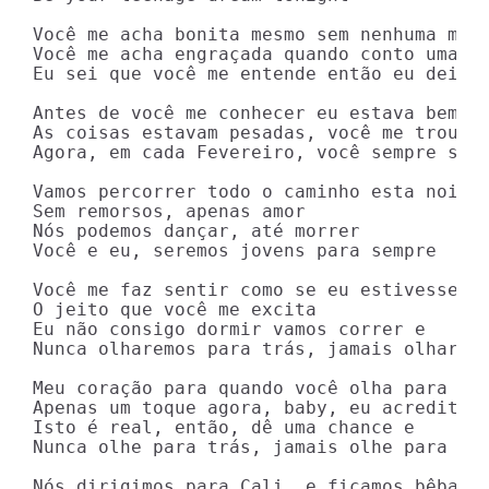
Você me acha bonita mesmo sem nenhuma maqu
Você me acha engraçada quando conto uma pi
Eu sei que você me entende então eu deixei
Antes de você me conhecer eu estava bem ma
As coisas estavam pesadas, você me trouxe 
Agora, em cada Fevereiro, você sempre será
Vamos percorrer todo o caminho esta noite

Sem remorsos, apenas amor

Nós podemos dançar, até morrer

Você e eu, seremos jovens para sempre

Você me faz sentir como se eu estivesse vi
O jeito que você me excita

Eu não consigo dormir vamos correr e

Nunca olharemos para trás, jamais olharemo
Meu coração para quando você olha para mim
Apenas um toque agora, baby, eu acredito

Isto é real, então, dê uma chance e

Nunca olhe para trás, jamais olhe para trá
Nós dirigimos para Cali, e ficamos bêbados