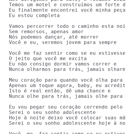
Temos um motel e construímos um forte de f
Eu finalmente encontrei você minha peça qu
Eu estou completa

Vamos percorrer todo o caminho esta noite

Sem remorsos, apenas amor

Nós podemos dançar, até morrer

Você e eu, seremos jovem para sempre

Você me faz sentir como se eu estivesse vi
O jeito que você me excita

Eu não consigo dormir vamos correr e

Nunca olharmos para trás, jamais olharmos 
Meu coração para quando você olha para mim
Apenas um toque agora, baby, eu acredito

Isto é real então, dê uma chance e

Nunca olhe para trás, jamais olhe para trá
Eu vou pegar seu coração correndo pelo jea
Serei o seu sonho adolescente

Hoje à noite deixo você colocar suas mãos 
Serei o seu sonho adolescente hoje à noite
Você, me, faz sentir como se eu estivesse 