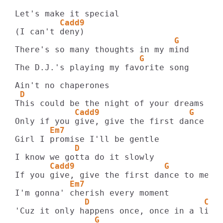
         Cadd9
                                G
                         G
The D.J.'s playing my favorite song

 D
            Cadd9                  G
       Em7
            D
       Cadd9                  G
           Em7
              D                       Cad
                G