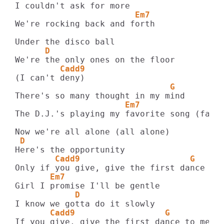
                        Em7
We're rocking back and forth

      D
         Cadd9
                               G
                      Em7
The D.J.'s playing my favorite song (favor
 D
        Cadd9                      G
       Em7
            D
       Cadd9                  G