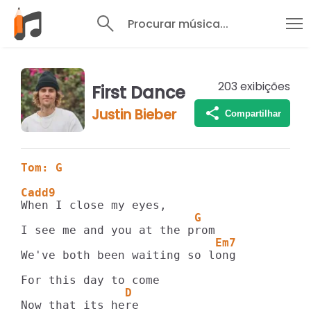
Procurar música...
203
exibições
First Dance
Justin Bieber
Compartilhar
Tom: G
Cadd9
                         G
                            Em7
We've both been waiting so long

               D
Now that its here
