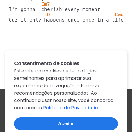
           Em7
             D                      Cadd9
Cuz it only happens once once in a lifeti
Consentimento de cookies
Este site usa cookies ou tecnologias
semelhantes para aprimorar sua
experiência de navegação e fornecer
recomendações personalizadas. Ao
continuar a usar nosso site, você concorda
Todos os artistas
com nossos
Políticas de Privacidade
A
B
C
D
E
F
G
H
I
J
K
L
M
N
O
P
Q
R
S
T
U
V
W
X
Y
Z
0-9
Aceitar