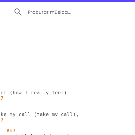
Procurar música...
A7
A7
   Am7