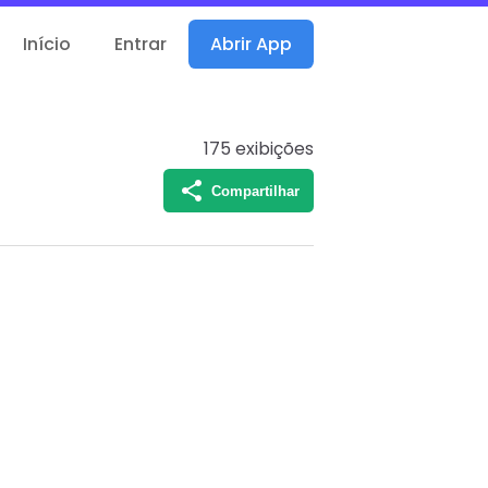
Início
Entrar
Abrir App
175
exibições
Compartilhar