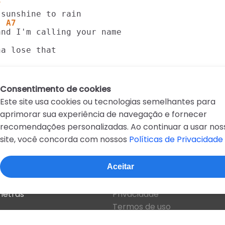
7
  A7
a lose that

Consentimento de cookies
Este site usa cookies ou tecnologias semelhantes para
aprimorar sua experiência de navegação e fornecer
recomendações personalizadas. Ao continuar a usar nos
site, você concorda com nossos
Políticas de Privacidade
D
E
F
G
H
I
J
K
L
M
N
O
P
Q
R
Aceitar
Sobre o site
 letras
Privacidade
Termos de uso