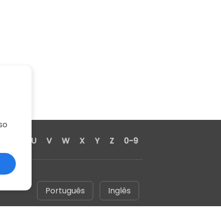
so
S
T
U
V
W
X
Y
Z
0-9
Português
Inglês