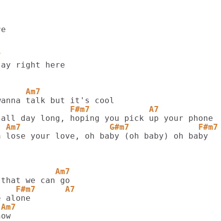
7
      Am7
               F#m7            A7
  Am7                  G#m7              F#m7
 lose your love, oh baby (oh baby) oh baby

            Am7
    F#m7      A7
 Am7