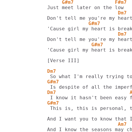
     G#m7              F#m7 
                        Dm7 
              G#m7          
                        Dm7 
               G#m7         
'Cause girl my heart is break
[Verse III]

Dm7                         
G#m7                        
Dm7                         
G#m7                        
                            
                        Am7