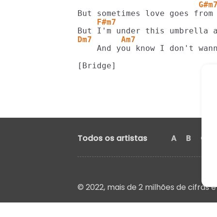
                         G#m
    F#m7                    
Dm7      Am7
    And you know I don't wann
Todos os artistas
A
B
C
© 2022, mais de 2 milhões de cifras e