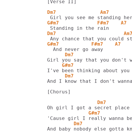
[Verse II]

Dm7               Am7
G#m7             F#m7    A7
Dm7                       Am
G#m7           F#m7    A7
      Dm7                   
     G#m7                   
      Dm7                   
And I know that I don't wanna
[Chorus]

                 Dm7        
              G#m7          
         Dm7                