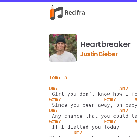
Heartbreaker
Justin Bieber
Tom: A
Dm7                    Am7
G#m7              F#m7      
Dm7                    Am7
G#m7              F#m7      
        Dm7                 