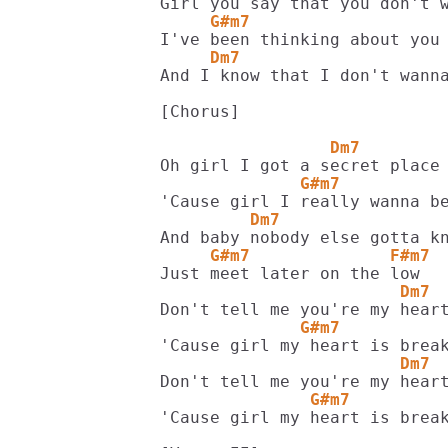
     G#m7                   
     Dm7                    
And I know that I don't wanna
[Chorus]

                 Dm7        
              G#m7          
         Dm7                
     G#m7              F#m7 
                        Dm7 
              G#m7          
                        Dm7 
               G#m7         
'Cause girl my heart is break