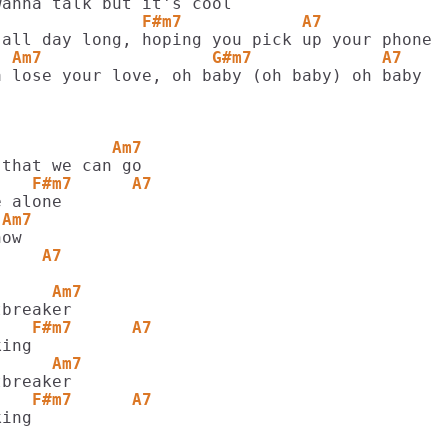
               F#m7            A7
  Am7                 G#m7             A7
 lose your love, oh baby (oh baby) oh baby

            Am7
    F#m7      A7
 Am7
     A7
      Am7
    F#m7      A7
      Am7
    F#m7      A7
ing
