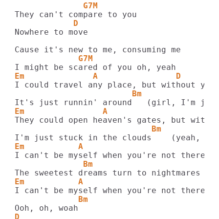
              G7M
            D
Nowhere to move

             G7M 
Em              A                D
                        Bm
Em                A                    D
                            Bm
Em           A                          D
              Bm
Em           A                          D
             Bm
D