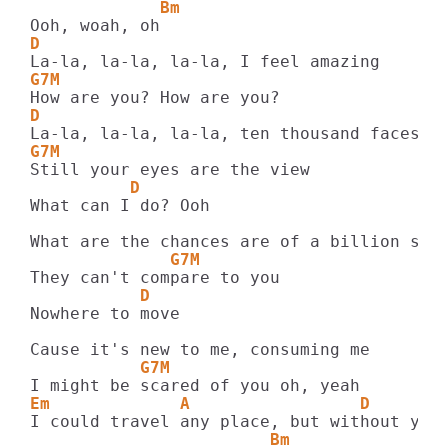
             Bm
D
G7M
D
G7M
          D
What can I do? Ooh

              G7M
           D
Nowhere to move

           G7M
Em             A                 D
                        Bm