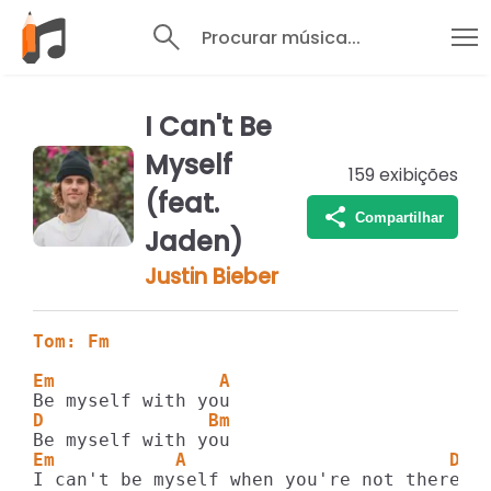
Procurar música...
I Can't Be
Myself
159
exibições
(feat.
Compartilhar
Jaden)
Justin Bieber
Tom: Fm
Em               A
D               Bm
Em           A                        D