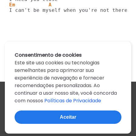
Em           A                          D
I can't be myself when you're not there
Consentimento de cookies
Este site usa cookies ou tecnologias
semelhantes para aprimorar sua
experiência de navegação e fornecer
recomendações personalizadas. Ao
continuar a usar nosso site, você concorda
Todos os artistas
com nossos
Políticas de Privacidade
A
B
C
D
E
F
G
H
I
J
K
L
M
N
O
P
Q
R
S
T
U
V
W
X
Y
Z
0-9
Aceitar