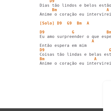
    D9                      
     Bm                    A
Anime o coração eu intervirei
[Solo] D9  G9  Bm  A 
D9           G             B
                     A 
D9                          
Bm                    A     
Anime o coração eu intervire