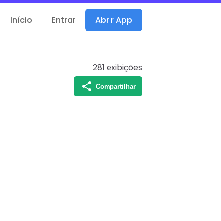
Início
Entrar
Abrir App
281
exibições
Compartilhar