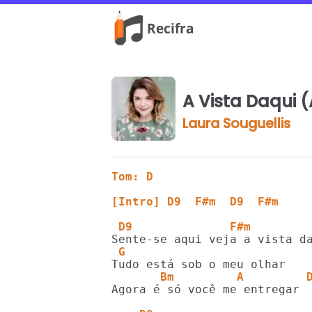
A Vista Daqui 
Laura Souguellis
Tom: D
[Intro] D9  F#m  D9  F#m
 D9              F#m   
 G
       Bm         A         
Agora é só você me entregar
