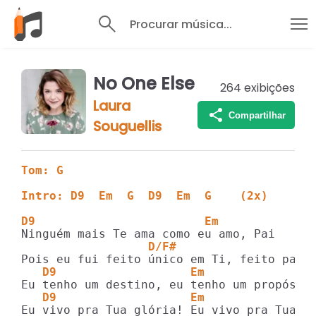
Procurar música...
No One Else
264
exibições
Laura
Compartilhar
Souguellis
Tom: G
Intro: D9  Em  G  D9  Em  G    (2x)
D9                        Em
                  D/F#                   
   D9                   Em              G
   D9                   Em              G
Eu vivo pra Tua glória! Eu vivo pra Tua gl