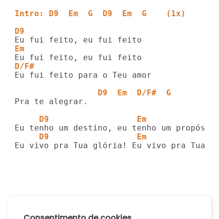
Intro: D9  Em  G  D9  Em  G    (1x)
D9
Em
D/F#
Eu fui feito para o Teu amor

                 D9  Em  D/F#  G
Pra te alegrar.

     D9                  Em              
     D9                  Em              
Eu vivo pra Tua glória! Eu vivo pra Tua g
Consentimento de cookies