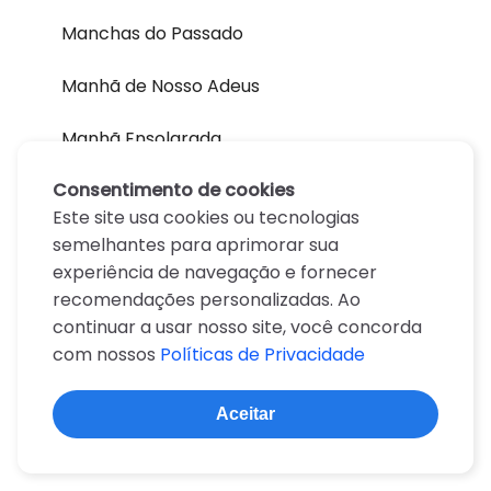
Manchas do Passado
Manhã de Nosso Adeus
Manhã Ensolarada
Consentimento de cookies
Maria de Lurdes
Este site usa cookies ou tecnologias
Mariquinha
semelhantes para aprimorar sua
experiência de navegação e fornecer
Matuto
recomendações personalizadas. Ao
continuar a usar nosso site, você concorda
Me Dá Uma Bicota, Meu Bem
com nossos
Políticas de Privacidade
Meia Dúzia de Cerveja
Aceitar
Melodia da Saudade