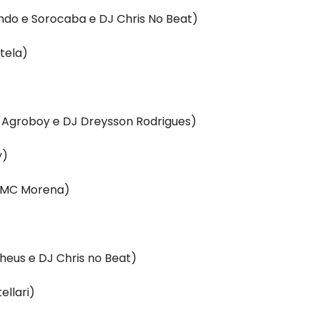
ndo e Sorocaba e DJ Chris No Beat)
tela)
s Agroboy e DJ Dreysson Rodrigues)
y)
e MC Morena)
theus e DJ Chris no Beat)
ellari)