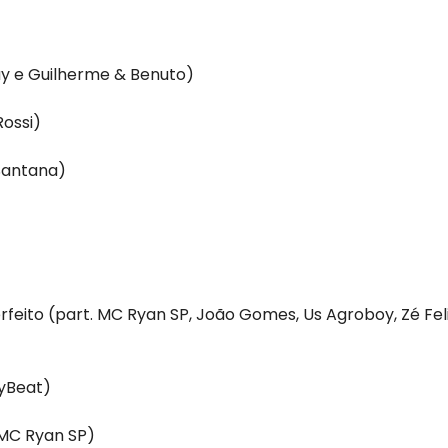
ay e Guilherme & Benuto)
Rossi)
Santana)
feito (part. MC Ryan SP, João Gomes, Us Agroboy, Zé Fe
ryBeat)
 MC Ryan SP)