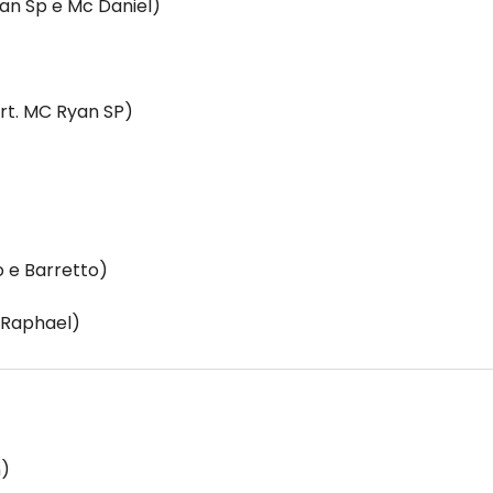
yan Sp e Mc Daniel)
rt. MC Ryan SP)
o e Barretto)
 Raphael)
n)