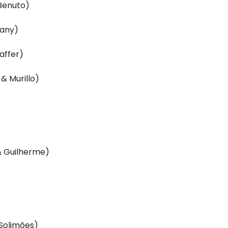
 Benuto)
hany)
affer)
& Murillo)
& Guilherme)
Solimões)