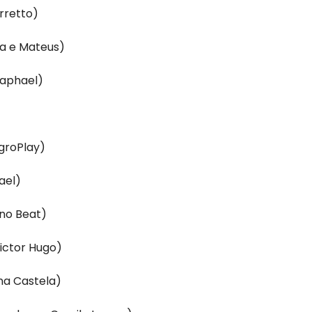
rretto)
ca e Mateus)
Raphael)
groPlay)
ael)
 no Beat)
Victor Hugo)
na Castela)