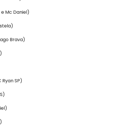
 e Mc Daniel)
stela)
iago Brava)
)
C Ryan SP)
IS)
iel)
)