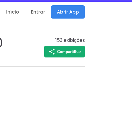
Início
Entrar
Abrir App
153
exibições
)
Compartilhar