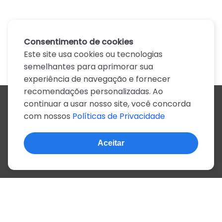
Consentimento de cookies
Este site usa cookies ou tecnologias
semelhantes para aprimorar sua
experiência de navegação e fornecer
recomendações personalizadas. Ao
continuar a usar nosso site, você concorda
Todos os artistas
com nossos
Políticas de Privacidade
A
B
C
D
E
F
G
H
I
J
K
L
M
N
O
P
Q
R
S
T
U
V
W
X
Y
Z
0-9
Aceitar
© 2022, mais de 2 milhões de cifras e letras
Sobre o site
Privacidade
Termos de uso