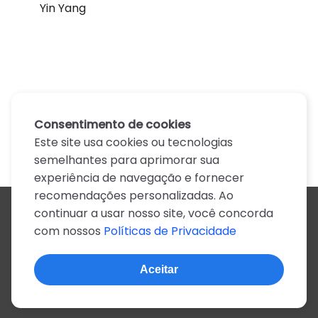
Yin Yang
Consentimento de cookies
Este site usa cookies ou tecnologias
semelhantes para aprimorar sua
experiência de navegação e fornecer
recomendações personalizadas. Ao
continuar a usar nosso site, você concorda
Todos os artistas
com nossos
Políticas de Privacidade
A
B
C
D
E
F
G
H
I
J
K
L
M
N
O
P
Q
R
S
T
U
V
W
X
Y
Z
0-9
Aceitar