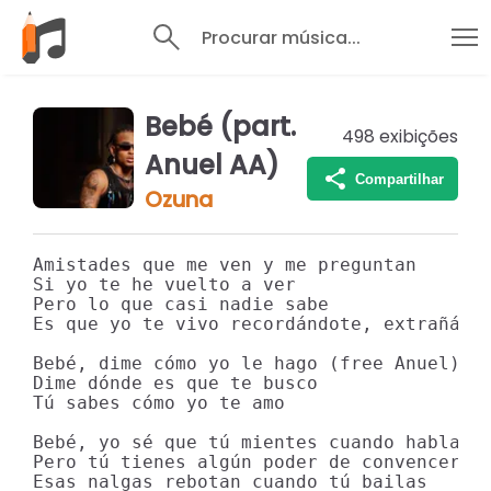
Procurar música...
Bebé (part.
498
exibições
Anuel AA)
Compartilhar
Ozuna
Amistades que me ven y me preguntan

Si yo te he vuelto a ver

Pero lo que casi nadie sabe

Es que yo te vivo recordándote, extrañándo
Bebé, dime cómo yo le hago (free Anuel)

Dime dónde es que te busco

Tú sabes cómo yo te amo

Bebé, yo sé que tú mientes cuando hablas

Pero tú tienes algún poder de convencer

Esas nalgas rebotan cuando tú bailas
