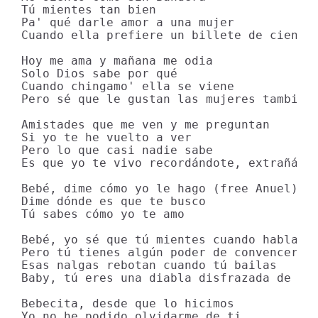
Tú mientes tan bien

Pa' qué darle amor a una mujer

Cuando ella prefiere un billete de cien

Hoy me ama y mañana me odia

Solo Dios sabe por qué

Cuando chingamo' ella se viene

Pero sé que le gustan las mujeres también

Amistades que me ven y me preguntan

Si yo te he vuelto a ver

Pero lo que casi nadie sabe

Es que yo te vivo recordándote, extrañándo
Bebé, dime cómo yo le hago (free Anuel)

Dime dónde es que te busco

Tú sabes cómo yo te amo

Bebé, yo sé que tú mientes cuando hablas

Pero tú tienes algún poder de convencer

Esas nalgas rebotan cuando tú bailas

Baby, tú eres una diabla disfrazada de muj
Bebecita, desde que lo hicimos

Yo no he podido olvidarme de ti
