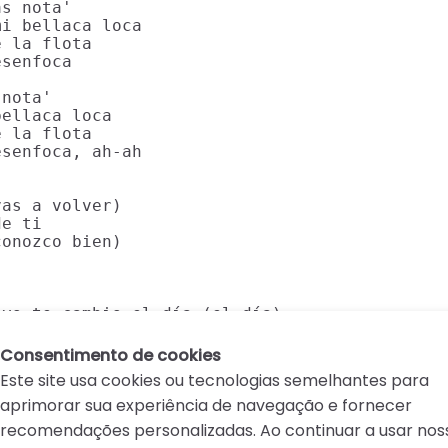
s nota'

i bellaca loca

 la flota

senfoca

nota'

ellaca loca

 la flota

senfoca, ah-ah

as a volver)

e ti

onozco bien)

 yo te cambio el día (el día)
Consentimento de cookies
Este site usa cookies ou tecnologias semelhantes para
aprimorar sua experiência de navegação e fornecer
recomendações personalizadas. Ao continuar a usar nos