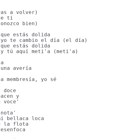
as a volver)

e ti

onozco bien)

que estás dolida

yo te cambio el día (el día)

que estás dolida

y tú aquí meti'a (meti'a)

a

una avería

a membresía, yo sé

 doce

acen y

 voce'

nota'

i bellaca loca

 la flota

esenfoca
