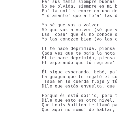
Pa' sus mamis siempre buenas 
No se olvida, siempre es mi b
Pa' la uni' siempre en uno de
Y diamante' que a to'a' las d
Yo sé que vas a volver

Sé que vas a volver (sé que v
Esa' cosa' que él no conoce d
Yo las conozco bien (yo las c
Él te hace deprimida, piensa 
Cada vez que te baja la nota 
Él te hace deprimida, piensa 
Él esperando que tú regrese' 
Él sigue esperando, bebé, pa'
La guagua que te regaló el cu
'Taba en la cuerda floja y tú
Dile que estás envuelta, que 
Porque él está doli'o, pero t
Dile que esto es otro nivel, 
Que Louis Vuitton te llamó pa
Que aquí no somo' de hablar, 