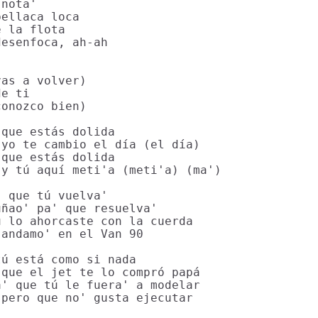
nota'

ellaca loca

 la flota

esenfoca, ah-ah

as a volver)

e ti

onozco bien)

que estás dolida

yo te cambio el día (el día)

que estás dolida

y tú aquí meti'a (meti'a) (ma')

 que tú vuelva'

ñao' pa' que resuelva'

 lo ahorcaste con la cuerda

andamo' en el Van 90

ú está como si nada

que el jet te lo compró papá

' que tú le fuera' a modelar

pero que no' gusta ejecutar
