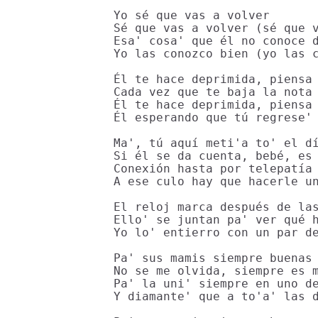
Yo sé que vas a volver

Sé que vas a volver (sé que v
Esa' cosa' que él no conoce d
Yo las conozco bien (yo las c
Él te hace deprimida, piensa 
Cada vez que te baja la nota 
Él te hace deprimida, piensa 
Él esperando que tú regrese' 
Ma', tú aquí meti'a to' el dí
Si él se da cuenta, bebé, es 
Conexión hasta por telepatía

A ese culo hay que hacerle un
El reloj marca después de las
Ello' se juntan pa' ver qué h
Yo lo' entierro con un par de
Pa' sus mamis siempre buenas 
No se me olvida, siempre es m
Pa' la uni' siempre en uno de
Y diamante' que a to'a' las d