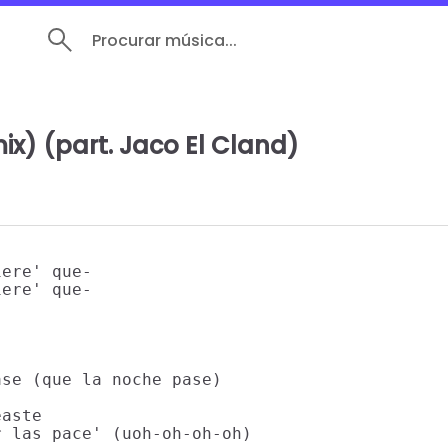
Procurar música...
ix) (part. Jaco El Cland)
ere' que-

ere' que-

se (que la noche pase)

aste

 las pace' (uoh-oh-oh-oh)
