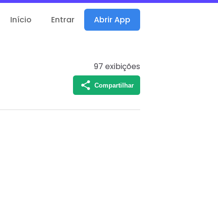
Início
Entrar
Abrir App
97
exibições
Compartilhar