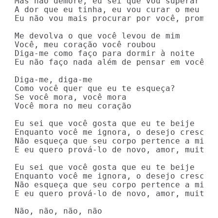
Mas não demore, eu sei que vou superar

A dor que eu tinha, eu vou curar o meu cor
Eu não vou mais procurar por você, prometo
Me devolva o que você levou de mim

Você, meu coração você roubou

Diga-me como faço para dormir à noite

Eu não faço nada além de pensar em você

Diga-me, diga-me

Como você quer que eu te esqueça?

Se você mora, você mora

Você mora no meu coração

Eu sei que você gosta que eu te beije

Enquanto você me ignora, o desejo cresce

Não esqueça que seu corpo pertence a mim

E eu quero prová-lo de novo, amor, muitas 
Eu sei que você gosta que eu te beije

Enquanto você me ignora, o desejo cresce

Não esqueça que seu corpo pertence a mim

E eu quero prová-lo de novo, amor, muitas 
Não, não, não, não