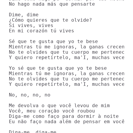
No hago nada más que pensarte

Dime, dime

¿Cómo quieres que te olvide?

Si vives, vives

En mi corazón tú vives

Sé que te gusta que yo te bese

Mientras tú me ignoras, la ganas crecen

No te olvides que tu cuerpo me pertenece

Y quiero repetírtelo, ma'I, muchas veces

Yo sé que te gusta que yo te bese

Mientras tú me ignoras, la ganas crecen

No te olvides que tu cuerpo me pertenece

Y quiero repetírtelo, ma'I, muchas veces

No, no, no, no

Me devolva o que você levou de mim

Você, meu coração você roubou

Diga-me como faço para dormir à noite

Eu não faço nada além de pensar em você

Diga-me, diga-me
