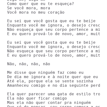
Como quer que eu te esqueça?

Se você mora, mora

Você mora no meu coração

Eu sei que você gosta que eu te beije

Enquanto você me ignora, o desejo cresce

Não esqueça que seu corpo pertence a mim

E eu quero prová-lo de novo, amor, muitas 
Eu sei que você gosta que eu te beije

Enquanto você me ignora, o desejo cresce

Não esqueça que seu corpo pertence a mim

E eu quero prová-lo de novo, amor, muitas 
Não, não, não, não

Me disse que ninguém faz como eu

De dia me ignora e à noite quer que eu vá

Até ela, porque ela se sente sozinha

Amanheceu comigo e no dia seguinte perdeu 
Ela quer parecer uma gata de estilo tropic
Ela não quer ficar comigo

Mas ela não quer contar pra ninguém

Que só de pensar, seu corpo começa a esque