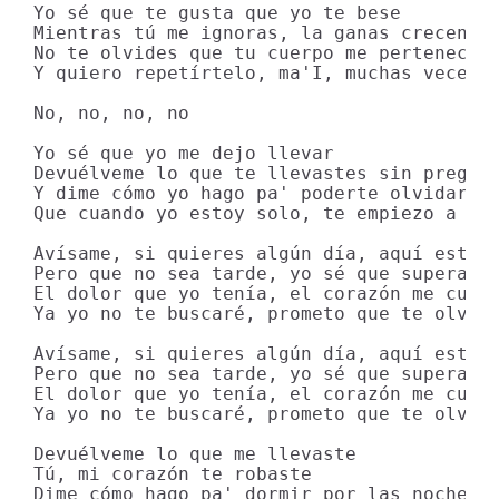
Yo sé que te gusta que yo te bese

Mientras tú me ignoras, la ganas crecen

No te olvides que tu cuerpo me pertenece

Y quiero repetírtelo, ma'I, muchas veces

No, no, no, no

Yo sé que yo me dejo llevar

Devuélveme lo que te llevastes sin pregunt
Y dime cómo yo hago pa' poderte olvidar

Que cuando yo estoy solo, te empiezo a rec
Avísame, si quieres algún día, aquí estaré
Pero que no sea tarde, yo sé que superaré

El dolor que yo tenía, el corazón me curar
Ya yo no te buscaré, prometo que te olvida
Avísame, si quieres algún día, aquí estaré
Pero que no sea tarde, yo sé que superaré

El dolor que yo tenía, el corazón me curar
Ya yo no te buscaré, prometo que te olvida
Devuélveme lo que me llevaste

Tú, mi corazón te robaste

Dime cómo hago pa' dormir por las noches
