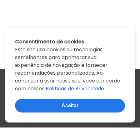
Consentimento de cookies
Este site usa cookies ou tecnologias
semelhantes para aprimorar sua
experiência de navegação e fornecer
recomendações personalizadas. Ao
continuar a usar nosso site, você concorda
Todos os artistas
com nossos
Políticas de Privacidade
A
B
C
D
E
F
G
H
I
J
K
L
M
N
O
P
Q
R
S
T
U
V
W
X
Y
Z
0-9
Aceitar
© 2022, mais de 2 milhões de cifras e letras
Sobre o site