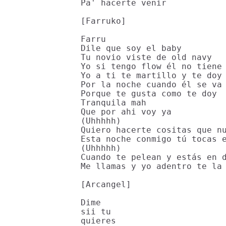
Pa' hacerte venir

[Farruko]

Farru

Dile que soy el baby

Tu novio viste de old navy

Yo si tengo flow él no tiene 
Yo a ti te martillo y te doy 
Por la noche cuando él se va 
Porque te gusta como te doy

Tranquila mah

Que por ahi voy ya

(Uhhhhh)

Quiero hacerte cositas que nu
Esta noche conmigo tú tocas e
(Uhhhhh)

Cuando te pelean y estás en d
Me llamas y yo adentro te la 
[Arcangel]

Dime

sii tu

quieres
