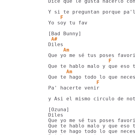
Dice que le gusta hacerlo con
    F
Yo soy tu fav

 A#
     Am                     
                    F       
      Am                    
                F
Pa' hacerte venir

y Asi el mismo circulo de not
[Ozuna]

Diles

Que yo me sé tus poses favori
Que te hablo malo y que eso t
Que te hago todo lo que neces