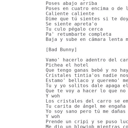
Poses abajo arriba

Poses en cuatro encima o de l
Caliente caliente

Dime que tú sientes si te doy
Se siente apreta'o

Tu culo pégalo cerca

Pa' retumbarte completa

Baja y sube en cámara lenta m
[Bad Bunny]

Vamo' hacerlo adentro del car
Pichea el hotel

Que tengo ganas bebé y no hay
Cristales tintia'os nadie nos
Estamo' bellaco y queremo' me
Tu y yo solitos dale apaga el
Que te voy a hacer lo que no 
Y woh

Los cristales del carro se em
Tu carita de ángel me engaña

Yo soy sano pero tú me dañas

Y woh

Prende un cripi y se puso luc
Me dio un blowjob mientras co