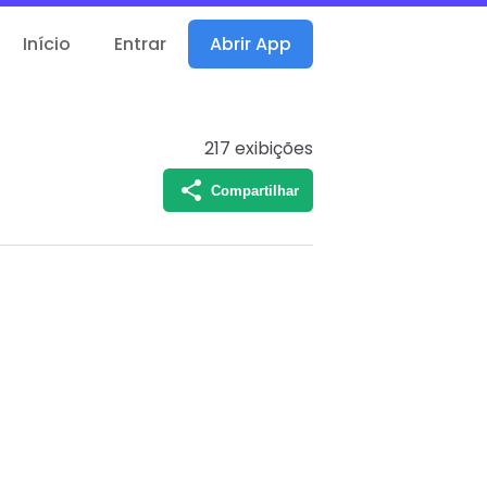
Início
Entrar
Abrir App
217
exibições
Compartilhar