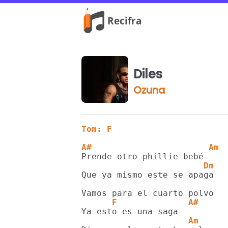
Diles
Ozuna
Tom: F
A#                       Am
                        Dm
Que ya mismo este se apaga

      F              A#
                     Am     