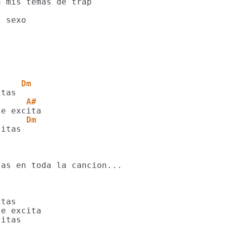
 mis temas de trap

     Dm
      A#
      Dm
as en toda la cancion...

tas

e excita

itas
