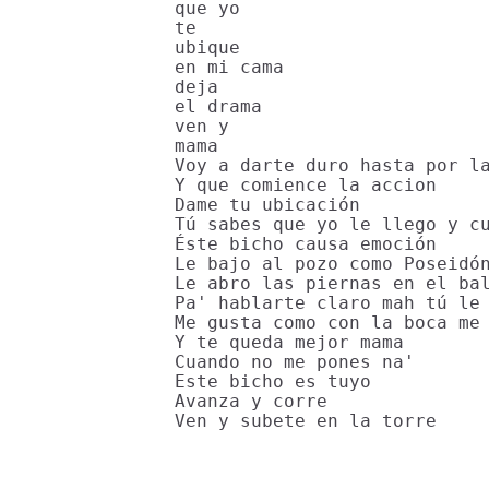
que yo

te

ubique

en mi cama

deja

el drama

ven y

mama

Voy a darte duro hasta por la
Y que comience la accion

Dame tu ubicación

Tú sabes que yo le llego y cu
Éste bicho causa emoción

Le bajo al pozo como Poseidón
Le abro las piernas en el bal
Pa' hablarte claro mah tú le 
Me gusta como con la boca me 
Y te queda mejor mama

Cuando no me pones na'

Este bicho es tuyo

Avanza y corre

Ven y subete en la torre
