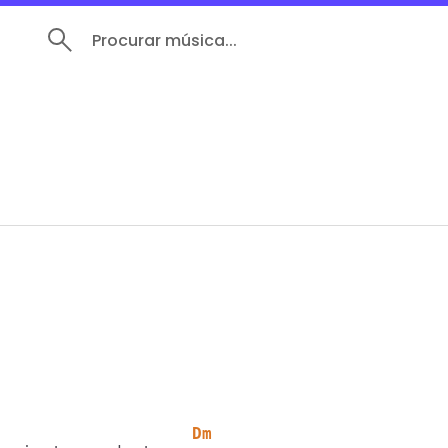
Procurar música...
                    Dm