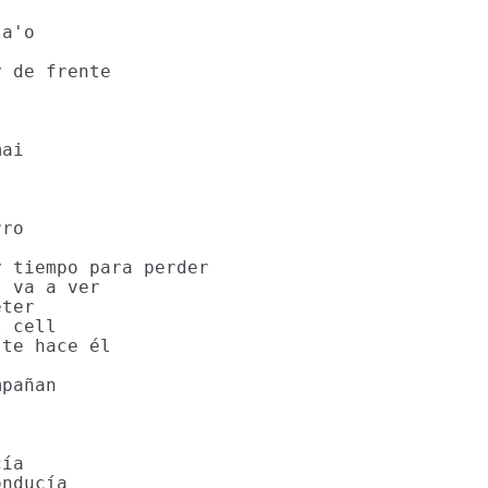
a'o

 de frente

ai

ro

 tiempo para perder

 va a ver

ter

 cell

te hace él

pañan

ía

nducía
