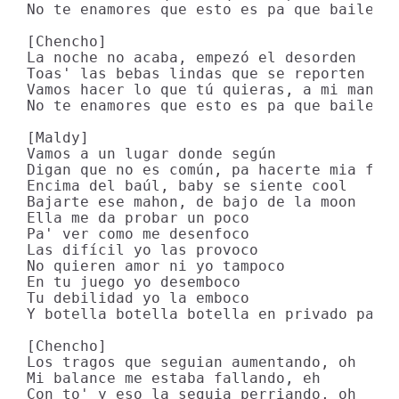
No te enamores que esto es pa que baile

[Chencho]

La noche no acaba, empezó el desorden

Toas' las bebas lindas que se reporten

Vamos hacer lo que tú quieras, a mi manera
No te enamores que esto es pa que baile

[Maldy]

Vamos a un lugar donde según

Digan que no es común, pa hacerte mia full
Encima del baúl, baby se siente cool

Bajarte ese mahon, de bajo de la moon

Ella me da probar un poco

Pa' ver como me desenfoco

Las difícil yo las provoco

No quieren amor ni yo tampoco

En tu juego yo desemboco

Tu debilidad yo la emboco

Y botella botella botella en privado para 
[Chencho]

Los tragos que seguian aumentando, oh

Mi balance me estaba fallando, eh

Con to' y eso la seguia perriando, oh
