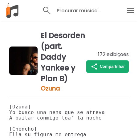
Procurar música...
El Desorden
(part.
172
exibições
Daddy
Yankee y
Compartilhar
Plan B)
Ozuna
[Ozuna]

Yo busco una nena que se atreva

A bailar conmigo toa' la noche

[Chencho]

Ella su figura me entrega
