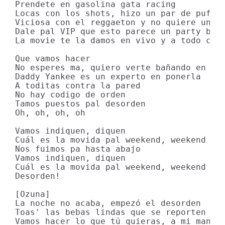
Prendete en gasolina gata racing

Locas con los shots, hizo un par de puff

Viciosa con el reggaeton y no quiere un de
Dale pal VIP que esto parece un party bus

La movie te la damos en vivo y a todo colo
Que vamos hacer

No esperes ma, quiero verte bañando en moe
Daddy Yankee es un experto en ponerla

A toditas contra la pared

No hay codigo de orden

Tamos puestos pal desorden

Oh, oh, oh, oh

Vamos indiquen, diquen

Cuál es la movida pal weekend, weekend

Nos fuimos pa hasta abajo

Vamos indiquen, diquen

Cuál es la movida pal weekend, weekend

Desorden!

[Ozuna]

La noche no acaba, empezó el desorden

Toas' las bebas lindas que se reporten

Vamos hacer lo que tú quieras, a mi manera