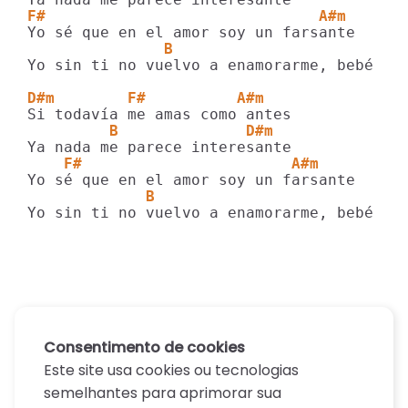
F#                              A#m
               B
Yo sin ti no vuelvo a enamorarme, bebé

D#m        F#          A#m
         B              D#m
    F#                       A#m
             B
Yo sin ti no vuelvo a enamorarme, bebé
Consentimento de cookies
Este site usa cookies ou tecnologias
semelhantes para aprimorar sua