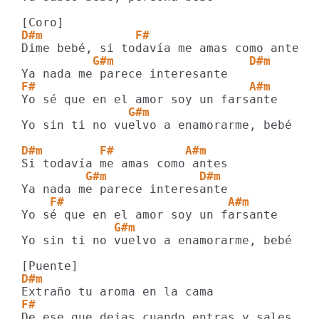
D#m             F#                     A#
          G#m                   D#m
F#                              A#m
               G#m
Yo sin ti no vuelvo a enamorarme, bebé

D#m        F#          A#m
         G#m             D#m
    F#                       A#m
             G#m
Yo sin ti no vuelvo a enamorarme, bebé

D#m
F#                                      A