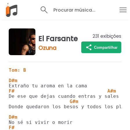
Procurar música...
231
exibições
El Farsante
Ozuna
Compartilhar
Tom: B
D#m
F#                                A#m
                     G#m
Donde quedaron los besos y todos los plane
D#m
F#                                       