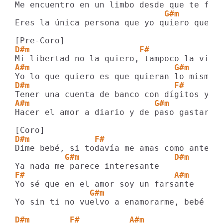
                              G#m
Eres la única persona que yo quiero que se
D#m                      F#
A#m                             G#m
D#m                             F#
A#m                         G#m
Hacer el amor a diario y de paso gastar el
D#m             F#                     A#
          G#m                   D#m
F#                              A#m
               G#m
Yo sin ti no vuelvo a enamorarme, bebé

D#m        F#          A#m