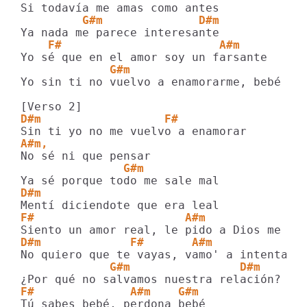
         G#m              D#m
    F#                       A#m
             G#m
Yo sin ti no vuelvo a enamorarme, bebé

D#m                  F#
A#m,
               G#m
D#m
F#                      A#m              
D#m             F#       A#m
             G#m                D#m
F#              A#m    G#m
Tú sabes bebé, perdona bebé
