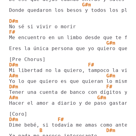
                        G#m
Donde quedaron los besos y todos los plane
D#m
F#                                      A
                                G#m
Eres la única persona que yo quiero que se
D#m                       F#
A#m                             G#m
D#m                             F#
A#m                          G#m
Hacer el amor a diario y de paso gastar el
D#m             F#                     A#
          B                     D#m