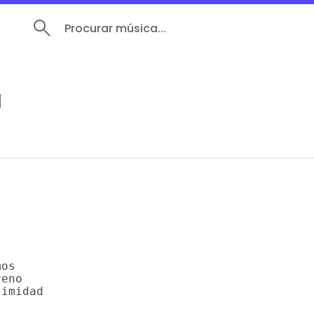
Procurar música...
d


os

eno

imidad
