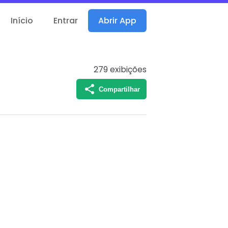
Início
Entrar
Abrir App
279
exibições
Compartilhar