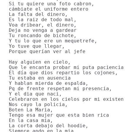
Si tu quiere una foto cabron,

cámbiate el uniforme entero

La falta del dinero,

Es la raiz de todo mal,

Voa dribear, el dinero,

Deja no venga a gardear

Tu roncando de bichote,

Y tu lo que ere un mequetrefe,

Yo tuve que llegar,

Porque querían ver al jefe

Hay alguien en cielo,

Que le encanta probar mi puta paciencia,

El día que dios repartio los cojones,

Tu estaba en ausencia

Y hablan mierda de espalda,

Pq de frente respetan mi presencia,

Y el dia que naci,

Celebraron en los cielos por mi existencia
Nos cayo la policia,

Boten La Maria,

Tengo esa mujer que esta bien rica

En la casa mia,

La corta debajo del hoodie,

Siempre ando en la mia
