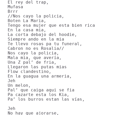
El rey del trap,

Mufasa

Brrr

//Nos cayo la policia,

Boten La Maria,

Tengo esa mujer que esta bien rica

En la casa mia,

La corta debajo del hoodie,

Siempre ando en la mia

Te llevo rosas pa tu funeral,

Cabron no es Rosalia//

Nos cayo la policia,

Mala mia, que avería,

Una Z pal’ de fria,

Llegaron las putas mias

Flow clandestino,

En la guagua una armeria,

Jeh

Un melon,

Pal’ que caiga aqui se fia

Pa cazarte esta los Kia,

Pa’ los burros estan las vías,

Jeh

No hay que ajorarse,
