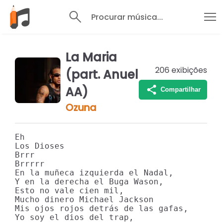
Procurar música...
La Maria
206
exibições
(part. Anuel
AA)
Compartilhar
Ozuna
Eh

Los Dioses

Brrr

Brrrrr

En la muñeca izquierda el Nadal,

Y en la derecha el Buga Wason,

Esto no vale cien mil,

Mucho dinero Michael Jackson

Mis ojos rojos detrás de las gafas,

Yo soy el dios del trap,
