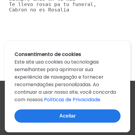
Te llevo rosas pa tu funeral,

Cabron no es Rosalia
Consentimento de cookies
Este site usa cookies ou tecnologias
semelhantes para aprimorar sua
experiência de navegação e fornecer
recomendações personalizadas. Ao
continuar a usar nosso site, você concorda
Todos os artistas
com nossos
Políticas de Privacidade
A
B
C
D
E
F
G
H
I
J
K
L
M
N
O
P
Q
R
S
T
U
V
W
X
Y
Z
0-9
Aceitar