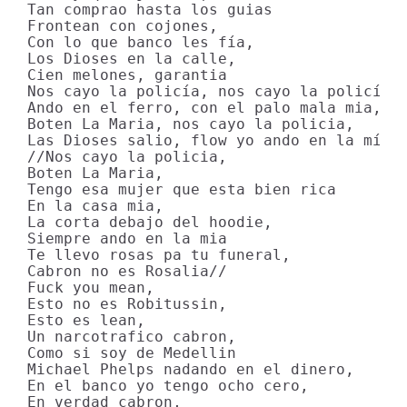
Tan comprao hasta los guias

Frontean con cojones,

Con lo que banco les fía,

Los Dioses en la calle,

Cien melones, garantia

Nos cayo la policía, nos cayo la policía,

Ando en el ferro, con el palo mala mia,

Boten La Maria, nos cayo la policia,

Las Dioses salio, flow yo ando en la mía

//Nos cayo la policia,

Boten La Maria,

Tengo esa mujer que esta bien rica

En la casa mia,

La corta debajo del hoodie,

Siempre ando en la mia

Te llevo rosas pa tu funeral,

Cabron no es Rosalia//

Fuck you mean,

Esto no es Robitussin,

Esto es lean,

Un narcotrafico cabron,

Como si soy de Medellin

Michael Phelps nadando en el dinero,

En el banco yo tengo ocho cero,

En verdad cabron,
